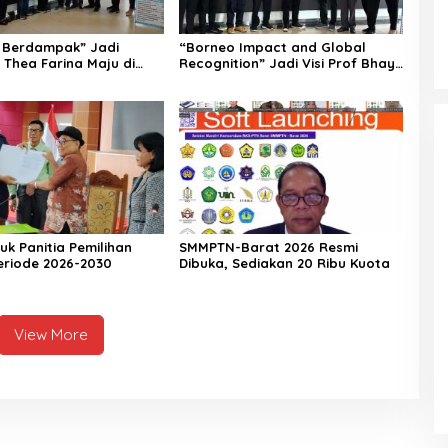
R Berdampak” Jadi
“Borneo Impact and Global
Thea Farina Maju di
Recognition” Jadi Visi Prof Bhayu
an Rektor UPR
Rhama Maju di Pencalonan
Rektor UPR
uk Panitia Pemilihan
SMMPTN-Barat 2026 Resmi
eriode 2026-2030
Dibuka, Sediakan 20 Ribu Kuota
View More