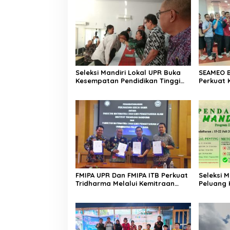
Seleksi Mandiri Lokal UPR Buka
SEAMEO 
Kesempatan Pendidikan Tinggi
Perkuat 
Bagi Putra Putri Daerah
Lahan Su
FMIPA UPR Dan FMIPA ITB Perkuat
Seleksi 
Tridharma Melalui Kemitraan
Peluang 
Strategis
Sekolah