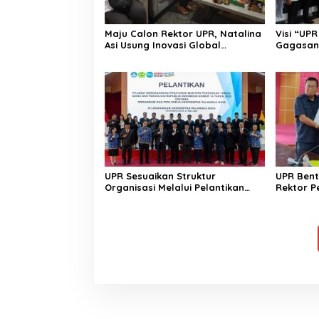
Maju Calon Rektor UPR, Natalina
Visi “UP
Asi Usung Inovasi Global
Gagasan 
Berlandaskan Falsafah Huma
Pencalon
Betang
UPR Sesuaikan Struktur
UPR Bent
Organisasi Melalui Pelantikan
Rektor P
Pejabat Baru