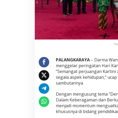
Pe
PALANGKARAYA
– Darma Wani
menggelar peringatan Hari Kart
“Semangat perjuangan Kartini
segala aspek kehidupan,” uca
sambutannya.
Dengan mengusung tema “Deng
Dalam Keberagaman dan Berka
menjadi momentum menguatka
khususnya di bidang pendidika