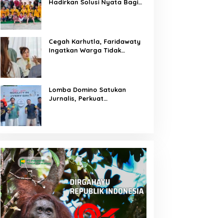
Hadirkan Solusi Nyata Bagi
Warga
Cegah Karhutla, Faridawaty
Ingatkan Warga Tidak
Membuka Lahan dengan
Membakar
Lomba Domino Satukan
Jurnalis, Perkuat
Kebersamaan Bersama
Pelaku UMKM