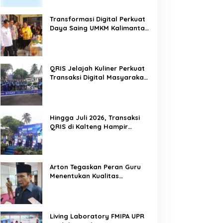
Transformasi Digital Perkuat
Daya Saing UMKM Kalimantan
Tengah
QRIS Jelajah Kuliner Perkuat
Transaksi Digital Masyarakat
Kalimantan Tengah
Hingga Juli 2026, Transaksi
QRIS di Kalteng Hampir
Sentuh Dua Puluh Juta
Arton Tegaskan Peran Guru
Menentukan Kualitas
Generasi Masa Depan
Kalteng
Living Laboratory FMIPA UPR