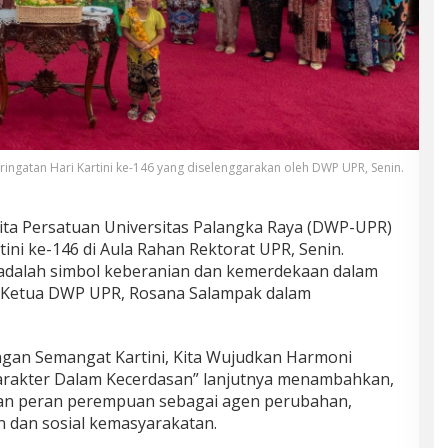
ringatan Hari Kartini ke-146 yang diselenggarakan oleh DWP UPR, Senin.
ta Persatuan Universitas Palangka Raya (DWP-UPR)
ini ke-146 di Aula Rahan Rektorat UPR, Senin.
 adalah simbol keberanian dan kemerdekaan dalam
p Ketua DWP UPR, Rosana Salampak dalam
an Semangat Kartini, Kita Wujudkan Harmoni
rakter Dalam Kecerdasan” lanjutnya menambahkan,
n peran perempuan sebagai agen perubahan,
n dan sosial kemasyarakatan.