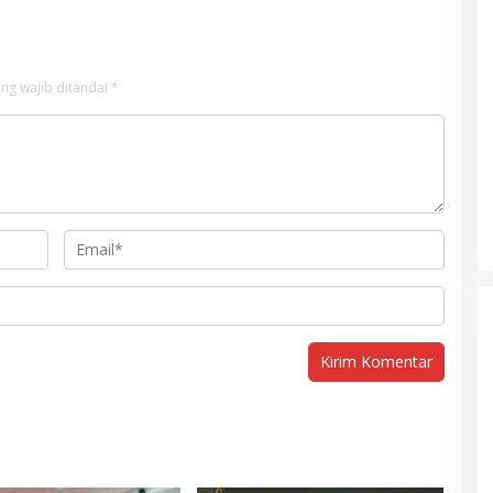
ng wajib ditandai
*