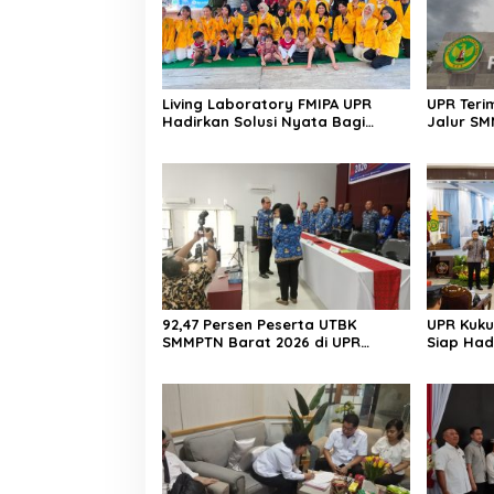
Living Laboratory FMIPA UPR
UPR Teri
Hadirkan Solusi Nyata Bagi
Jalur SM
Warga
92,47 Persen Peserta UTBK
UPR Kuku
SMMPTN Barat 2026 di UPR
Siap Had
Berasal dari Kalteng