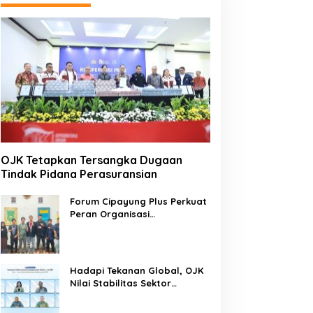
OJK Tetapkan Tersangka Dugaan
Tindak Pidana Perasuransian
Forum Cipayung Plus Perkuat
Peran Organisasi
Kepemudaan dan
Kemahasiswaan sebagai
Mitra Kritis Pemerintah
Hadapi Tekanan Global, OJK
Nilai Stabilitas Sektor
Keuangan Tetap Terjaga