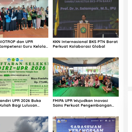
BIOTROP dan UPR
KKN Internasional BKS PTN Barat
Kompetensi Guru Kelola
Perkuat Kolaborasi Global
boptimal
Mandiri UPR 2026 Buka
FMIPA UPR Wujudkan Inovasi
Kuliah Bagi Lulusan
Sains Perkuat Pengembangan
 Menengah
UMKM Berbasis Teknologi Digital