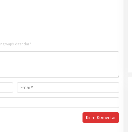
ng wajib ditandai
*