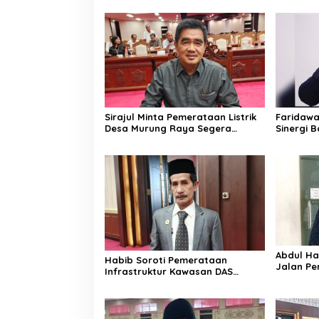
Kemarau
Sirajul Minta Pemerataan Listrik
Faridawa
Desa Murung Raya Segera
Sinergi 
Dipercepat
Bersama
Abdul Haf
Habib Soroti Pemerataan
Jalan Pe
Infrastruktur Kawasan DAS
Ekonomi
Barito Masih Belum Optimal