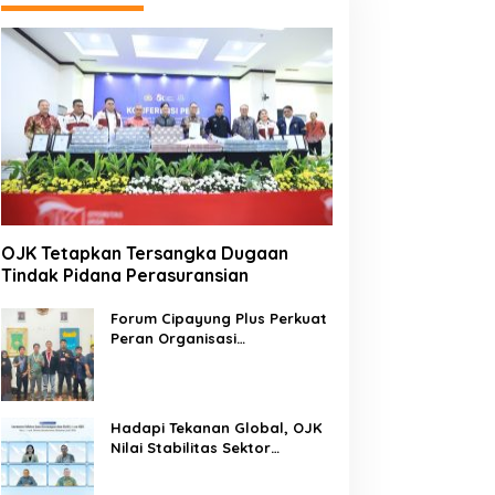
OJK Tetapkan Tersangka Dugaan
Tindak Pidana Perasuransian
Forum Cipayung Plus Perkuat
Peran Organisasi
Kepemudaan dan
Kemahasiswaan sebagai
Mitra Kritis Pemerintah
Hadapi Tekanan Global, OJK
Nilai Stabilitas Sektor
Keuangan Tetap Terjaga