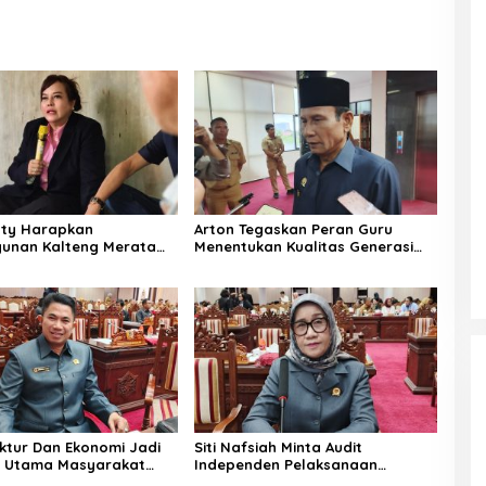
aty Harapkan
Arton Tegaskan Peran Guru
unan Kalteng Merata
Menentukan Kualitas Generasi
ilayah Pelosok
Masa Depan Kalteng
uktur Dan Ekonomi Jadi
Siti Nafsiah Minta Audit
n Utama Masyarakat
Independen Pelaksanaan
Program CSR Perusahaan