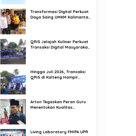
Transformasi Digital Perkuat
Daya Saing UMKM Kalimantan
Tengah
QRIS Jelajah Kuliner Perkuat
Transaksi Digital Masyarakat
Kalimantan Tengah
Hingga Juli 2026, Transaksi
QRIS di Kalteng Hampir
Sentuh Dua Puluh Juta
Arton Tegaskan Peran Guru
Menentukan Kualitas
Generasi Masa Depan
Kalteng
Living Laboratory FMIPA UPR