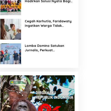
Hadirkan Solusi Nyata Bagi
Warga
Cegah Karhutla, Faridawaty
Ingatkan Warga Tidak
Membuka Lahan dengan
Membakar
Lomba Domino Satukan
Jurnalis, Perkuat
Kebersamaan Bersama
Pelaku UMKM