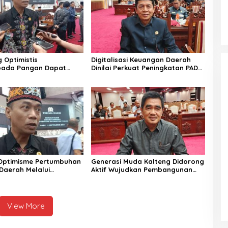
Optimistis
Digitalisasi Keuangan Daerah
ada Pangan Dapat
Dinilai Perkuat Peningkatan PAD
 Melalui Sinergi Bersama
Kalteng
Optimisme Pertumbuhan
Generasi Muda Kalteng Didorong
Daerah Melalui
Aktif Wujudkan Pembangunan
 Investasi di Kalteng
Daerah
View More