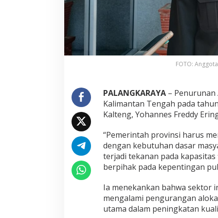
FOTO: Anggota 
PALANGKARAYA
– Penurunan 
Kalimantan Tengah pada tahun
Kalteng, Yohannes Freddy Ering
“Pemerintah provinsi harus m
dengan kebutuhan dasar masyar
terjadi tekanan pada kapasitas
berpihak pada kepentingan publi
Ia menekankan bahwa sektor in
mengalami pengurangan alokas
utama dalam peningkatan kuali