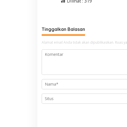
DIlihat :
319
Tinggalkan Balasan
Alamat email Anda tidak akan dipublikasikan.
Ruas ya