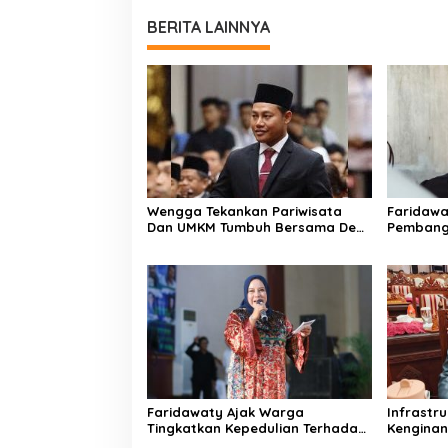
BERITA LAINNYA
Wengga Tekankan Pariwisata
Faridaw
Dan UMKM Tumbuh Bersama Demi
Pembang
Ekonomi Daerah
Hingga W
Faridawaty Ajak Warga
Infrastr
Tingkatkan Kepedulian Terhadap
Kengina
Kesehatan Selama Musim
Kalteng