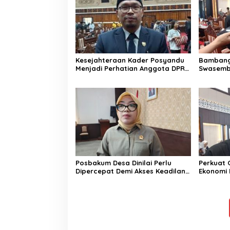
Kesejahteraan Kader Posyandu
Bambang 
Menjadi Perhatian Anggota DPRD
Swasemb
Kalteng ini
Terwujud
Posbakum Desa Dinilai Perlu
Perkuat 
Dipercepat Demi Akses Keadilan
Ekonomi 
Masyarakat
Peningkan