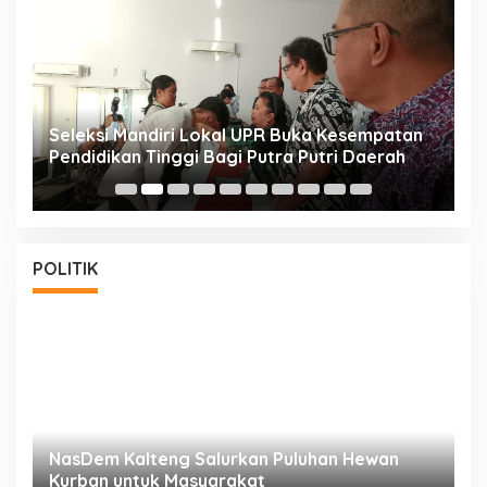
i
Seleksi Mandiri Lokal UPR Buka Kesempatan
S
Pendidikan Tinggi Bagi Putra Putri Daerah
K
POLITIK
NasDem Kalteng Salurkan Puluhan Hewan
N
Kurban untuk Masyarakat
P