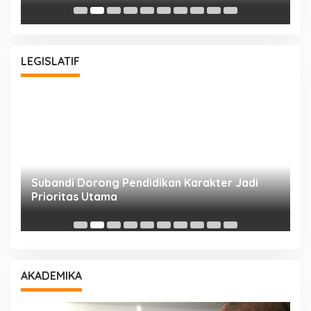
Bu
LEGISLATIF
Subandi Dorong Pendidikan Karakter Jadi
T
Prioritas Utama
D
AKADEMIKA