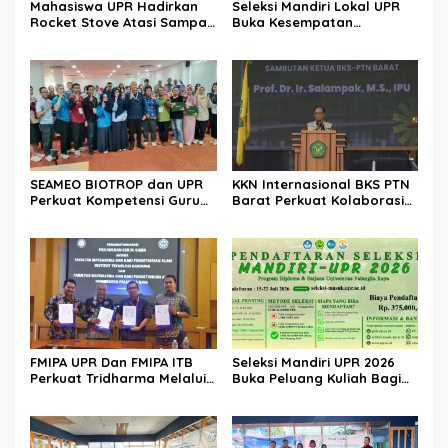
Mahasiswa UPR Hadirkan
Seleksi Mandiri Lokal UPR
Rocket Stove Atasi Sampah
Buka Kesempatan
di Desa Gumpa
Pendidikan Tinggi Bagi
Putra Putri Daerah
SEAMEO BIOTROP dan UPR
KKN Internasional BKS PTN
Perkuat Kompetensi Guru
Barat Perkuat Kolaborasi
Kelola Lahan Suboptimal
Global
FMIPA UPR Dan FMIPA ITB
Seleksi Mandiri UPR 2026
Perkuat Tridharma Melalui
Buka Peluang Kuliah Bagi
Kemitraan Strategis
Lulusan Sekolah Menengah