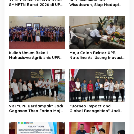
SMMPTN Barat 2026 di UPR
Wisudawan, Siap Hadapi
Berasal dari Kalteng
Tantangan Global
Kuliah Umum Bekali
Maju Calon Rektor UPR,
Mahasiswa Agribisnis UPR
Natalina Asi Usung Inovasi
Jadi Wirausaha
Global Berlandaskan
Falsafah Huma Betang
Visi “UPR Berdampak” Jadi
“Borneo Impact and
Gagasan Thea Farina Maju
Global Recognition” Jadi
di Pencalonan Rektor UPR
Visi Prof Bhayu Rhama
Maju di Pencalonan Rektor
UPR