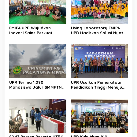
FMIPA UPR Wujudkan
Living Laboratory FMIPA
Inovasi Sains Perkuat
UPR Hadirkan Solusi Nyata
Pengembangan UMKM
Bagi Warga
Berbasis Teknologi Digital
UPR Terima 1.090
UPR Usulkan Pemerataan
Mahasiswa Jalur SMMPTN
Pendidikan Tinggi Menuju
Barat 2026
Indonesia Emas 2045
92,47 Persen Peserta UTBK
UPR Kukuhkan 810