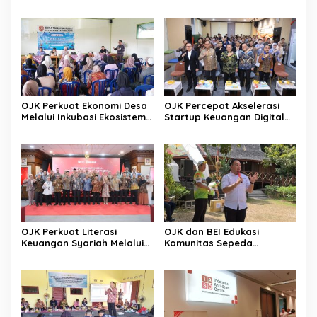
Tingkatkan Literasi
Investasi Pasar Modal
OJK Perkuat Ekonomi Desa
OJK Percepat Akselerasi
Melalui Inkubasi Ekosistem
Startup Keuangan Digital
Keuangan Inklusif
Berdaya Saing Global
OJK Perkuat Literasi
OJK dan BEI Edukasi
Keuangan Syariah Melalui
Komunitas Sepeda
Tiga Agenda Strategis
Tingkatkan Inklusi Investasi
Nasional
Pasar Modal