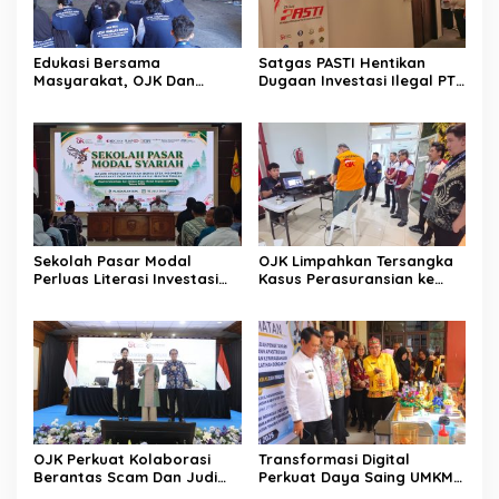
Edukasi Bersama
Satgas PASTI Hentikan
Masyarakat, OJK Dan
Dugaan Investasi Ilegal PT
BKKBN Perkuat Literasi
EVI
Keuangan Keluarga
Sekolah Pasar Modal
OJK Limpahkan Tersangka
Perluas Literasi Investasi
Kasus Perasuransian ke
Masyarakat Kobar
Kejari Jaksel
OJK Perkuat Kolaborasi
Transformasi Digital
Berantas Scam Dan Judi
Perkuat Daya Saing UMKM
Online Nasional Bersama
Kalimantan Tengah