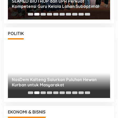
n
SEAMEO BIOTROP dan UPR Perkuat
K
Kompetensi Guru Kelola Lahan Suboptimal
K
POLITIK
NasDem Kalteng Salurkan Puluhan Hewan
N
Kurban untuk Masyarakat
P
EKONOMI & BISNIS