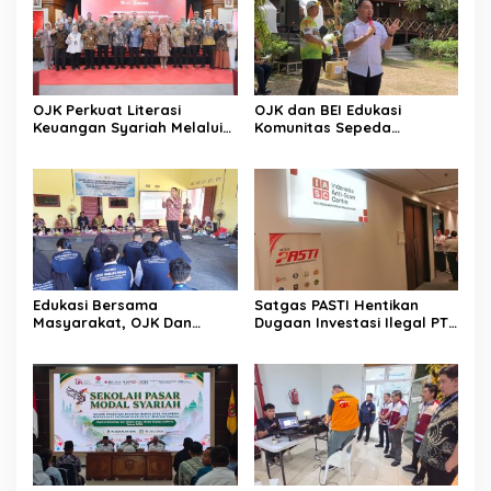
OJK Perkuat Literasi
OJK dan BEI Edukasi
Keuangan Syariah Melalui
Komunitas Sepeda
Tiga Agenda Strategis
Tingkatkan Inklusi Investasi
Nasional
Pasar Modal
Edukasi Bersama
Satgas PASTI Hentikan
Masyarakat, OJK Dan
Dugaan Investasi Ilegal PT
BKKBN Perkuat Literasi
EVI
Keuangan Keluarga