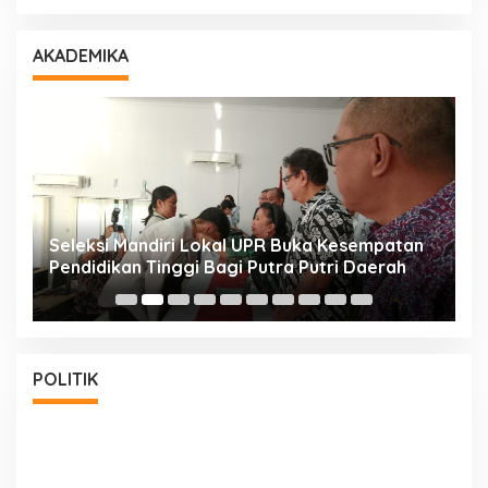
AKADEMIKA
i
Seleksi Mandiri Lokal UPR Buka Kesempatan
S
Pendidikan Tinggi Bagi Putra Putri Daerah
K
POLITIK