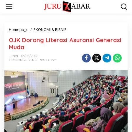
Homepage
/
EKONOMI & BISNIS
OJK Dorong Literasi Asuransi Generasi
Muda
Jurka
12/02/2026
EKONOMI & BISNIS
999 Dilihat