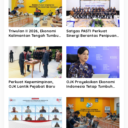
Triwulan II 2026, Ekonomi
Satgas PASTI Perkuat
Kalimantan Tengah Tumbuh
Sinergi Berantas Penipuan
Positif 3,53 Persen
Digital Dan Keuangan Ilegal
Nasional
Perkuat Kepemimpinan,
OJK Proyeksikan Ekonomi
OJK Lantik Pejabat Baru
Indonesia Tetap Tumbuh
Kuat Sepanjang Triwulan II
2026