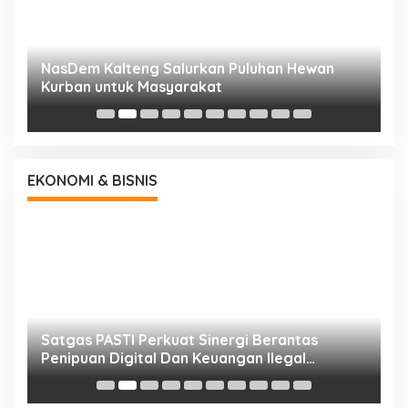
NasDem Kalteng Salurkan Puluhan Hewan
N
Kurban untuk Masyarakat
P
EKONOMI & BISNIS
h
Satgas PASTI Perkuat Sinergi Berantas
P
Penipuan Digital Dan Keuangan Ilegal
B
Nasional