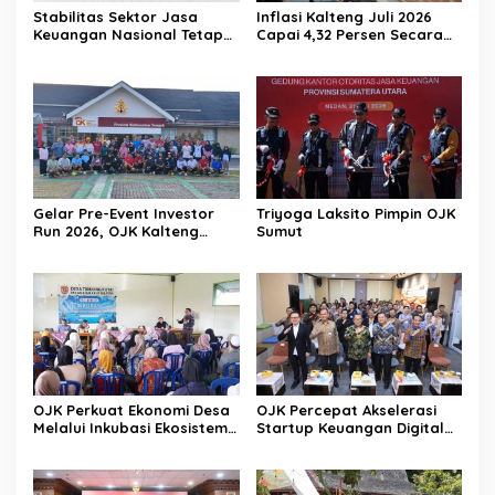
Stabilitas Sektor Jasa
Inflasi Kalteng Juli 2026
Keuangan Nasional Tetap
Capai 4,32 Persen Secara
Terjaga Ditengah
Tahunan
Tantangan Global 2026
Gelar Pre-Event Investor
Triyoga Laksito Pimpin OJK
Run 2026, OJK Kalteng
Sumut
Tingkatkan Literasi
Investasi Pasar Modal
OJK Perkuat Ekonomi Desa
OJK Percepat Akselerasi
Melalui Inkubasi Ekosistem
Startup Keuangan Digital
Keuangan Inklusif
Berdaya Saing Global