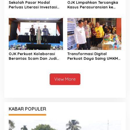
Sekolah Pasar Modal
OJK Limpahkan Tersangka
Perluas Literasi Investasi
Kasus Perasuransian ke
Masyarakat Kobar
Kejari Jaksel
OJK Perkuat Kolaborasi
Transformasi Digital
Berantas Scam Dan Judi
Perkuat Daya Saing UMKM
Online Nasional Bersama
Kalimantan Tengah
Perbankan
View More
KABAR POPULER