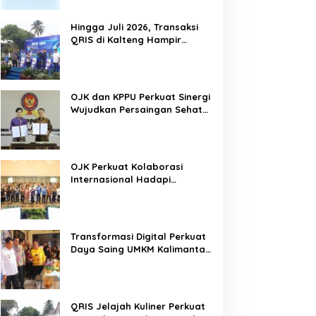
Hingga Juli 2026, Transaksi
QRIS di Kalteng Hampir
Sentuh Dua Puluh Juta
OJK dan KPPU Perkuat Sinergi
Wujudkan Persaingan Sehat
Sektor Jasa Keuangan
Nasional
OJK Perkuat Kolaborasi
Internasional Hadapi
Ancaman Penipuan Digital
Lintas Negara
Transformasi Digital Perkuat
Daya Saing UMKM Kalimantan
Tengah
QRIS Jelajah Kuliner Perkuat