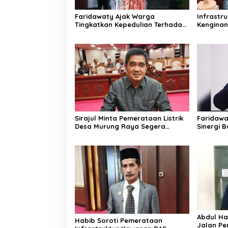
Faridawaty Ajak Warga
Infrastr
Tingkatkan Kepedulian Terhadap
Kengina
Kesehatan Selama Musim
Kalteng
Kemarau
Sirajul Minta Pemerataan Listrik
Faridawa
Desa Murung Raya Segera
Sinergi 
Dipercepat
Bersama
Abdul Haf
Habib Soroti Pemerataan
Jalan Pe