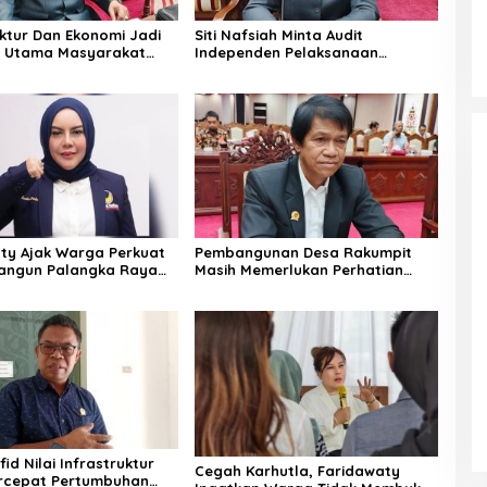
uktur Dan Ekonomi Jadi
Siti Nafsiah Minta Audit
n Utama Masyarakat
Independen Pelaksanaan
Program CSR Perusahaan
ty Ajak Warga Perkuat
Pembangunan Desa Rakumpit
Bangun Palangka Raya
Masih Memerlukan Perhatian
Pemerintah
id Nilai Infrastruktur
Cegah Karhutla, Faridawaty
rcepat Pertumbuhan