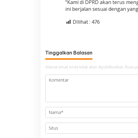
“Kami di DPRD akan terus me
ini berjalan sesuai dengan yan
DIlihat :
476
Tinggalkan Balasan
Alamat email Anda tidak akan dipublikasikan.
Ruas ya