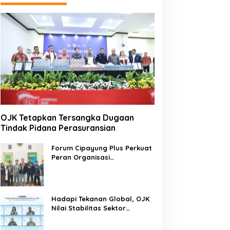
OJK Tetapkan Tersangka Dugaan
Tindak Pidana Perasuransian
Forum Cipayung Plus Perkuat
Peran Organisasi
Kepemudaan dan
Kemahasiswaan sebagai
Mitra Kritis Pemerintah
Hadapi Tekanan Global, OJK
Nilai Stabilitas Sektor
Keuangan Tetap Terjaga