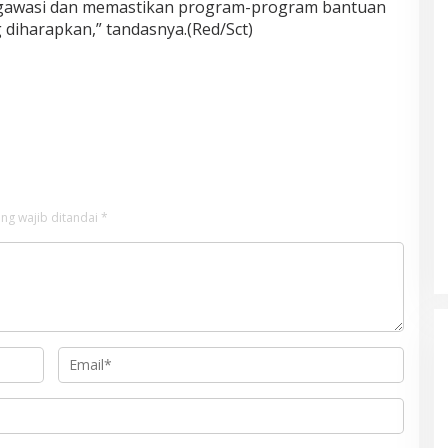
ngawasi dan memastikan program-program bantuan
g diharapkan,” tandasnya.(Red/Sct)
ng wajib ditandai
*