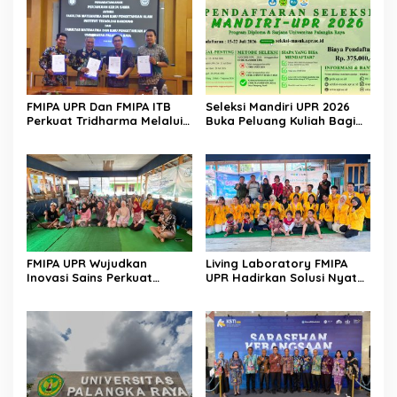
FMIPA UPR Dan FMIPA ITB
Seleksi Mandiri UPR 2026
Perkuat Tridharma Melalui
Buka Peluang Kuliah Bagi
Kemitraan Strategis
Lulusan Sekolah Menengah
FMIPA UPR Wujudkan
Living Laboratory FMIPA
Inovasi Sains Perkuat
UPR Hadirkan Solusi Nyata
Pengembangan UMKM
Bagi Warga
Berbasis Teknologi Digital