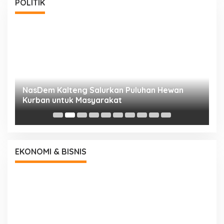
POLITIK
NasDem Kalteng Salurkan Puluhan Hewan
N
Kurban untuk Masyarakat
P
EKONOMI & BISNIS