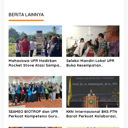
BERITA LAINNYA
Mahasiswa UPR Hadirkan
Seleksi Mandiri Lokal UPR
Rocket Stove Atasi Sampah
Buka Kesempatan
di Desa Gumpa
Pendidikan Tinggi Bagi
Putra Putri Daerah
SEAMEO BIOTROP dan UPR
KKN Internasional BKS PTN
Perkuat Kompetensi Guru
Barat Perkuat Kolaborasi
Kelola Lahan Suboptimal
Global