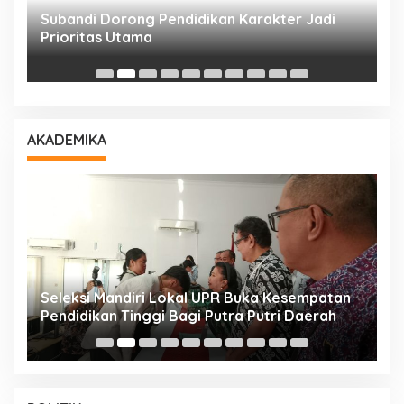
Subandi Dorong Pendidikan Karakter Jadi
T
Prioritas Utama
D
AKADEMIKA
i
Seleksi Mandiri Lokal UPR Buka Kesempatan
S
Pendidikan Tinggi Bagi Putra Putri Daerah
K