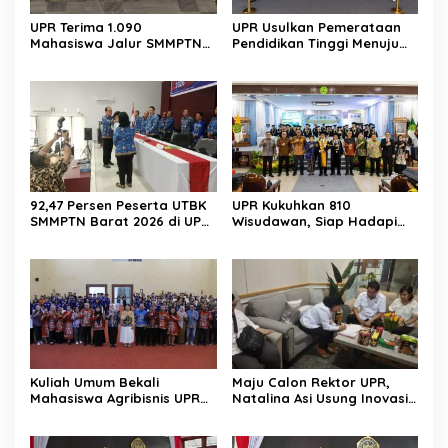
UPR Terima 1.090
UPR Usulkan Pemerataan
Mahasiswa Jalur SMMPTN
Pendidikan Tinggi Menuju
Barat 2026
Indonesia Emas 2045
92,47 Persen Peserta UTBK
UPR Kukuhkan 810
SMMPTN Barat 2026 di UPR
Wisudawan, Siap Hadapi
Berasal dari Kalteng
Tantangan Global
Kuliah Umum Bekali
Maju Calon Rektor UPR,
Mahasiswa Agribisnis UPR
Natalina Asi Usung Inovasi
Jadi Wirausaha
Global Berlandaskan
Falsafah Huma Betang