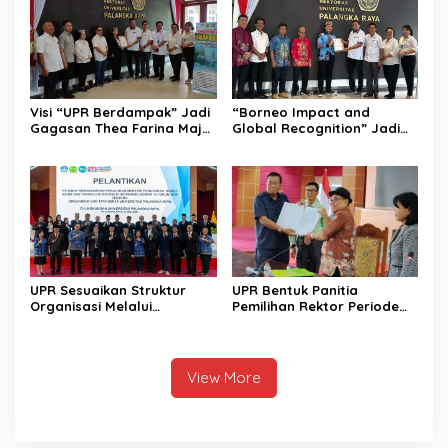
Visi “UPR Berdampak” Jadi
“Borneo Impact and
Gagasan Thea Farina Maju
Global Recognition” Jadi
di Pencalonan Rektor UPR
Visi Prof Bhayu Rhama
Maju di Pencalonan Rektor
UPR
UPR Sesuaikan Struktur
UPR Bentuk Panitia
Organisasi Melalui
Pemilihan Rektor Periode
Pelantikan Pejabat Baru
2026-2030
View More