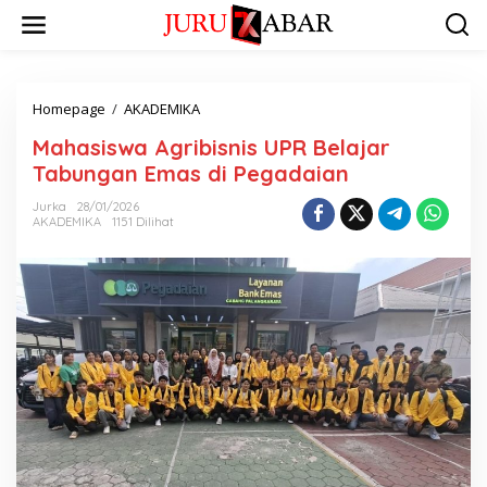
Homepage
/
AKADEMIKA
Mahasiswa Agribisnis UPR Belajar
Tabungan Emas di Pegadaian
Jurka
28/01/2026
AKADEMIKA
1151 Dilihat