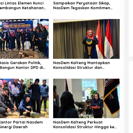
si Lintas Elemen Kunci
Sampaikan Peryataan Sikap,
embangun Ketahanan
NasDem Tegaskan Komitmen
Terbuka Terhadap Kritik
Konstruktif
asis Gerakan Politik,
NasDem Kalteng Mantapkan
angun Kantor DPD di
Konsolidasi Struktur dan
Regenerasi Kader Daerah
antor Partai Nasdem
NasDem Kalteng Perkuat
Sinergi Daerah
Konsolidasi Struktur Hingga ke
Tingkat Kecamatan