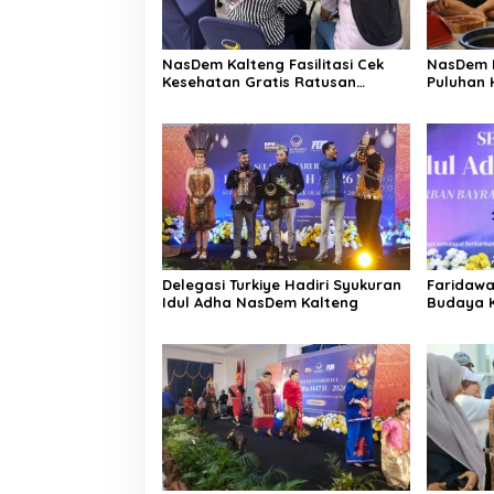
NasDem Kalteng Fasilitasi Cek
NasDem K
Kesehatan Gratis Ratusan
Puluhan 
Warga
Masyara
Delegasi Turkiye Hadiri Syukuran
Faridawa
Idul Adha NasDem Kalteng
Budaya K
Turkiye