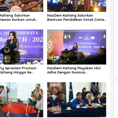
alteng Salurkan
NasDem Kalteng Salurkan
Hewan Kurban untuk
Bantuan Pendidikan Untuk Civitas
kat
IAKN
ty Apresiasi Promosi
NasDem Kalteng Rayakan Idul
alteng Hingga Ke
Adha Dengan Nuansa
Keberagaman Budaya