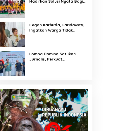
Hadirkan Solusi Nyata Bagi
Warga
Cegah Karhutla, Faridawaty
Ingatkan Warga Tidak
Membuka Lahan dengan
Membakar
Lomba Domino Satukan
Jurnalis, Perkuat
Kebersamaan Bersama
Pelaku UMKM