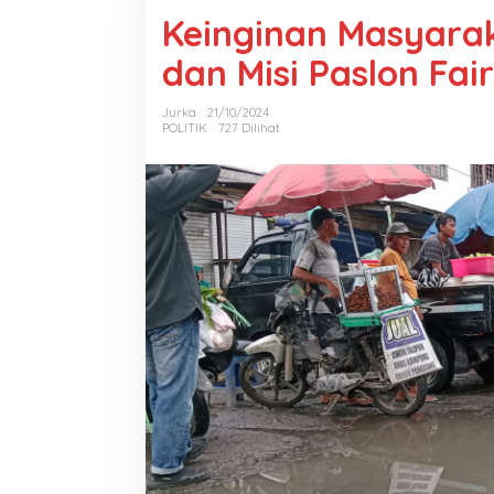
Keinginan Masyarak
dan Misi Paslon Fair
Jurka
21/10/2024
POLITIK
727 Dilihat