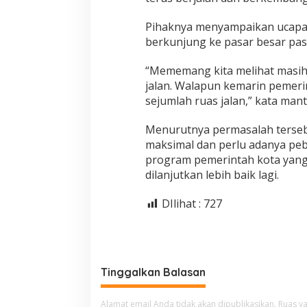
Pihaknya menyampaikan ucapan
berkunjung ke pasar besar pasc
“Mememang kita melihat masih 
jalan. Walapun kemarin pemer
sejumlah ruas jalan,” kata man
Menurutnya permasalah terseb
maksimal dan perlu adanya pe
program pemerintah kota yang
dilanjutkan lebih baik lagi.
DIlihat :
727
Tinggalkan Balasan
Alamat email Anda tidak akan dipublikasikan.
Ruas ya