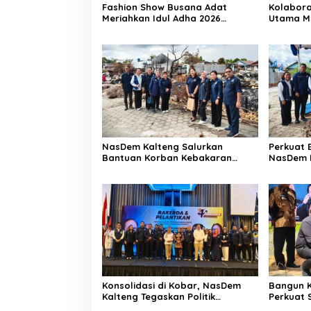
Fashion Show Busana Adat
Kolabora
Meriahkan Idul Adha 2026
Utama M
NasDem Kalteng
Pangan
NasDem Kalteng Salurkan
Perkuat B
Bantuan Korban Kebakaran
NasDem B
Pasar Kasongan
Kobar
Konsolidasi di Kobar, NasDem
Bangun K
Kalteng Tegaskan Politik
Perkuat 
Persatuan Daerah