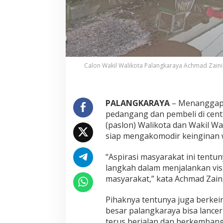
Calon Wakil Walikota Palangkaraya Achmad Zaini
PALANGKARAYA
– Menanggapi
pedangang dan pembeli di cent
(paslon) Walikota dan Wakil Wa
siap mengakomodir keinginan 
“Aspirasi masyarakat ini tent
langkah dalam menjalankan visi
masyarakat,” kata Achmad Zaini
Pihaknya tentunya juga berkei
besar palangkaraya bisa lance
terus berjalan dan berkembang