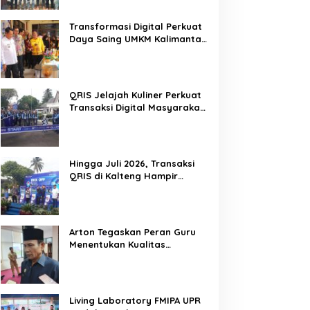
Mitra Kritis Pemerintah
Transformasi Digital Perkuat
Daya Saing UMKM Kalimantan
Tengah
QRIS Jelajah Kuliner Perkuat
Transaksi Digital Masyarakat
Kalimantan Tengah
Hingga Juli 2026, Transaksi
QRIS di Kalteng Hampir
Sentuh Dua Puluh Juta
Arton Tegaskan Peran Guru
Menentukan Kualitas
Generasi Masa Depan
Kalteng
Living Laboratory FMIPA UPR