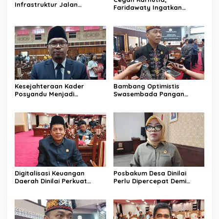
Infrastruktur Jalan
Faridawaty Ingatkan
Percepat Pertumbuhan
Warga Tidak Membuka
Ekonomi Masyarakat
Lahan dengan Membakar
Pedesaan
Kesejahteraan Kader
Bambang Optimistis
Posyandu Menjadi
Swasembada Pangan
Perhatian Anggota DPRD
Dapat Terwujud Melalui
Kalteng ini
Sinergi Bersama
Digitalisasi Keuangan
Posbakum Desa Dinilai
Daerah Dinilai Perkuat
Perlu Dipercepat Demi
Peningkatan PAD Kalteng
Akses Keadilan Masyarakat