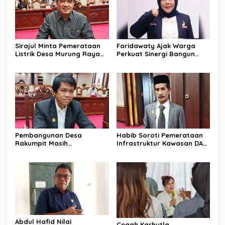
Sirajul Minta Pemerataan
Faridawaty Ajak Warga
Listrik Desa Murung Raya
Perkuat Sinergi Bangun
Segera Dipercepat
Palangka Raya Bersama
Pembangunan Desa
Habib Soroti Pemerataan
Rakumpit Masih
Infrastruktur Kawasan DAS
Memerlukan Perhatian
Barito Masih Belum Optimal
Pemerintah
Abdul Hafid Nilai
Cegah Karhutla,