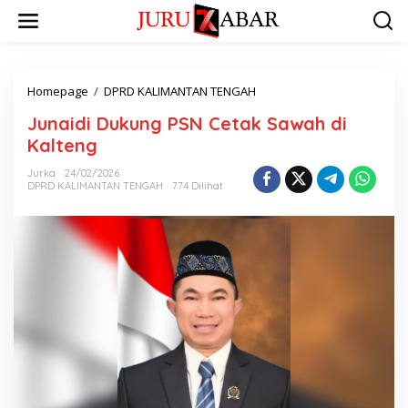
Homepage
/
DPRD KALIMANTAN TENGAH
Junaidi Dukung PSN Cetak Sawah di
Kalteng
Jurka
24/02/2026
DPRD KALIMANTAN TENGAH
774 Dilihat