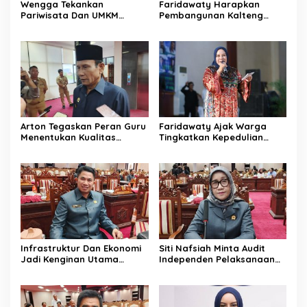
Wengga Tekankan
Faridawaty Harapkan
Pariwisata Dan UMKM
Pembangunan Kalteng
Tumbuh Bersama Demi
Merata Hingga Wilayah
Ekonomi Daerah
Pelosok
Arton Tegaskan Peran Guru
Faridawaty Ajak Warga
Menentukan Kualitas
Tingkatkan Kepedulian
Generasi Masa Depan
Terhadap Kesehatan
Kalteng
Selama Musim Kemarau
Infrastruktur Dan Ekonomi
Siti Nafsiah Minta Audit
Jadi Kenginan Utama
Independen Pelaksanaan
Masyarakat Kalteng
Program CSR Perusahaan