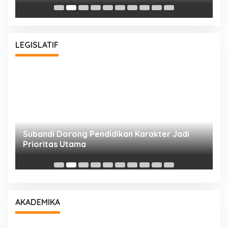
Bu
LEGISLATIF
Subandi Dorong Pendidikan Karakter Jadi
T
Prioritas Utama
D
AKADEMIKA