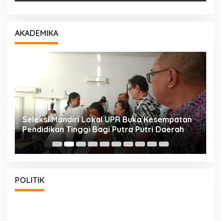
AKADEMIKA
i
Seleksi Mandiri Lokal UPR Buka Kesempatan
S
Pendidikan Tinggi Bagi Putra Putri Daerah
K
POLITIK