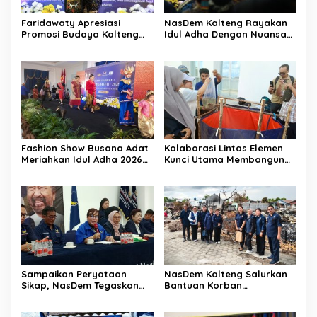
Faridawaty Apresiasi
NasDem Kalteng Rayakan
Promosi Budaya Kalteng
Idul Adha Dengan Nuansa
Hingga Ke Turkiye
Keberagaman Budaya
Fashion Show Busana Adat
Kolaborasi Lintas Elemen
Meriahkan Idul Adha 2026
Kunci Utama Membangun
NasDem Kalteng
Ketahanan Pangan
Sampaikan Peryataan
NasDem Kalteng Salurkan
Sikap, NasDem Tegaskan
Bantuan Korban
Komitmen Terbuka
Kebakaran Pasar
Terhadap Kritik Konstruktif
Kasongan