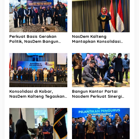
Perkuat Basis Gerakan
NasDem Kalteng
Politik, NasDem Bangun
Mantapkan Konsolidasi
Kantor DPD di Kobar
Struktur dan Regenerasi
Kader Daerah
Konsolidasi di Kobar,
Bangun Kantor Partai
NasDem Kalteng Tegaskan
Nasdem Perkuat Sinergi
Politik Persatuan Daerah
Daerah