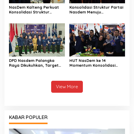
NasDem Kalteng Perkuat
Konsolidasi Struktur Partai
Konsolidasi Struktur
Nasdem Menuju
Hingga ke Tingkat
Kemenangan Pemilu 2029
Kecamatan
DPD Nasdem Palangka
HUT NasDem ke 14
Raya Dikukuhkan, Target
Momentum Konsolidasi
Perkuat Kursi Legislatif
Seluruh Kader
View More
KABAR POPULER