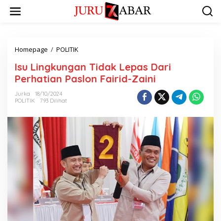
Homepage
/
POLITIK
Isu Lingkungan Tidak Lepas Dari
Perhatian Paslon Fairid-Zaini
Jurka
18/10/2024
POLITIK
793 Dilihat