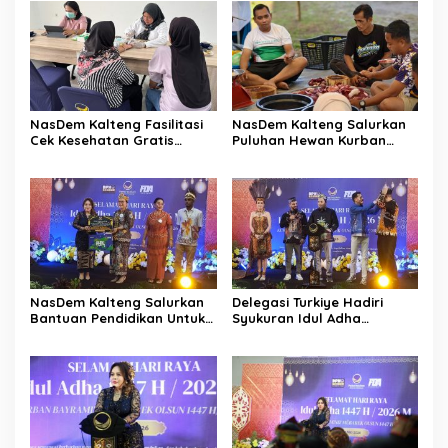
NasDem Kalteng Fasilitasi
NasDem Kalteng Salurkan
Cek Kesehatan Gratis
Puluhan Hewan Kurban
Ratusan Warga
untuk Masyarakat
NasDem Kalteng Salurkan
Delegasi Turkiye Hadiri
Bantuan Pendidikan Untuk
Syukuran Idul Adha
Civitas IAKN
NasDem Kalteng