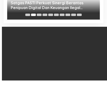
h
Satgas PASTI Perkuat Sinergi Berantas
P
Penipuan Digital Dan Keuangan Ilegal
B
Nasional