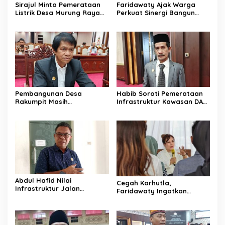
Sirajul Minta Pemerataan
Faridawaty Ajak Warga
Listrik Desa Murung Raya
Perkuat Sinergi Bangun
Segera Dipercepat
Palangka Raya Bersama
Pembangunan Desa
Habib Soroti Pemerataan
Rakumpit Masih
Infrastruktur Kawasan DAS
Memerlukan Perhatian
Barito Masih Belum Optimal
Pemerintah
Abdul Hafid Nilai
Cegah Karhutla,
Infrastruktur Jalan
Faridawaty Ingatkan
Percepat Pertumbuhan
Warga Tidak Membuka
Ekonomi Masyarakat
Lahan dengan Membakar
Pedesaan