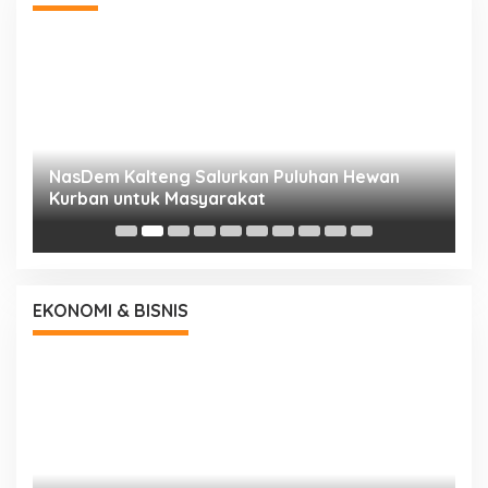
NasDem Kalteng Salurkan Puluhan Hewan
N
Kurban untuk Masyarakat
P
EKONOMI & BISNIS