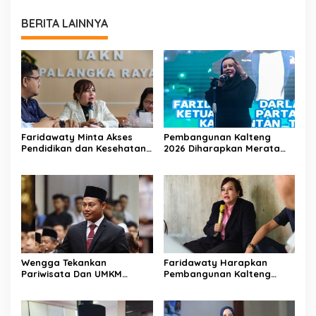
BERITA LAINNYA
Faridawaty Minta Akses
Pembangunan Kalteng
Pendidikan dan Kesehatan
2026 Diharapkan Merata
Merata di Kalteng
Hingga Wilayah Pedalaman
Wengga Tekankan
Faridawaty Harapkan
Pariwisata Dan UMKM
Pembangunan Kalteng
Tumbuh Bersama Demi
Merata Hingga Wilayah
Ekonomi Daerah
Pelosok