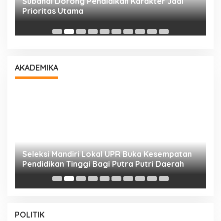
Subandi Dorong Pendidikan Karakter Jadi
T
Prioritas Utama
D
AKADEMIKA
i
Seleksi Mandiri Lokal UPR Buka Kesempatan
S
Pendidikan Tinggi Bagi Putra Putri Daerah
K
POLITIK