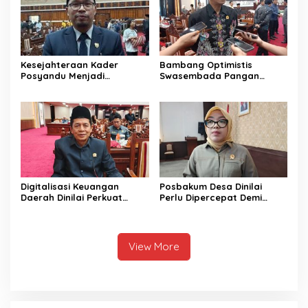
Kesejahteraan Kader
Bambang Optimistis
Posyandu Menjadi
Swasembada Pangan
Perhatian Anggota DPRD
Dapat Terwujud Melalui
Kalteng ini
Sinergi Bersama
Digitalisasi Keuangan
Posbakum Desa Dinilai
Daerah Dinilai Perkuat
Perlu Dipercepat Demi
Peningkatan PAD Kalteng
Akses Keadilan Masyarakat
View More