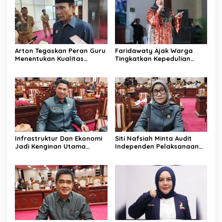
Arton Tegaskan Peran Guru
Faridawaty Ajak Warga
Menentukan Kualitas
Tingkatkan Kepedulian
Generasi Masa Depan
Terhadap Kesehatan
Kalteng
Selama Musim Kemarau
Infrastruktur Dan Ekonomi
Siti Nafsiah Minta Audit
Jadi Kenginan Utama
Independen Pelaksanaan
Masyarakat Kalteng
Program CSR Perusahaan