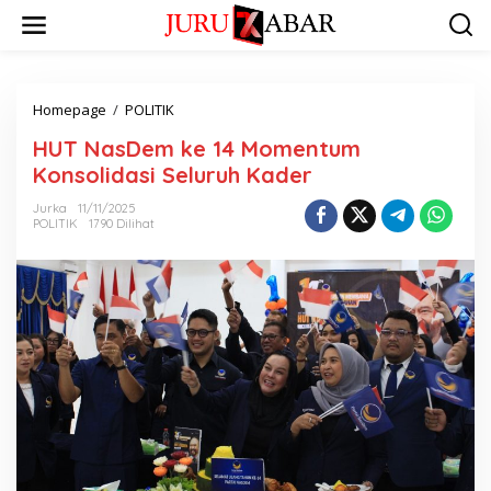
Homepage
/
POLITIK
HUT NasDem ke 14 Momentum
Konsolidasi Seluruh Kader
Jurka
11/11/2025
POLITIK
1790 Dilihat