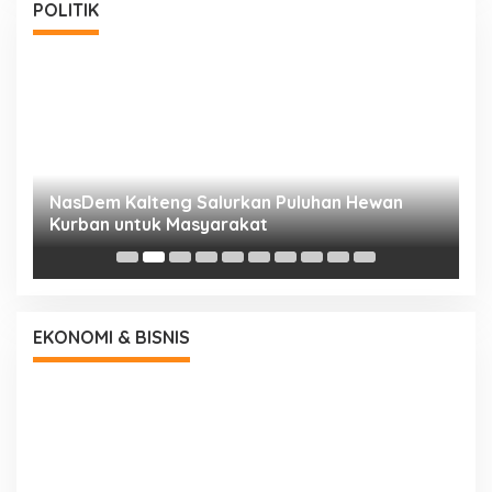
POLITIK
NasDem Kalteng Salurkan Puluhan Hewan
N
Kurban untuk Masyarakat
P
EKONOMI & BISNIS