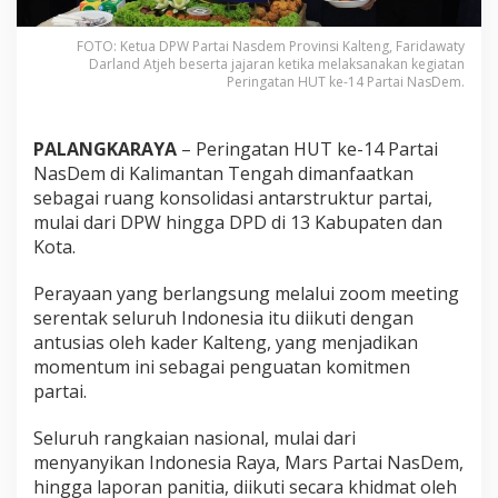
FOTO: Ketua DPW Partai Nasdem Provinsi Kalteng, Faridawaty
Darland Atjeh beserta jajaran ketika melaksanakan kegiatan
Peringatan HUT ke-14 Partai NasDem.
PALANGKARAYA
– Peringatan HUT ke-14 Partai
NasDem di Kalimantan Tengah dimanfaatkan
sebagai ruang konsolidasi antarstruktur partai,
mulai dari DPW hingga DPD di 13 Kabupaten dan
Kota.
Perayaan yang berlangsung melalui zoom meeting
serentak seluruh Indonesia itu diikuti dengan
antusias oleh kader Kalteng, yang menjadikan
momentum ini sebagai penguatan komitmen
partai.
Seluruh rangkaian nasional, mulai dari
menyanyikan Indonesia Raya, Mars Partai NasDem,
hingga laporan panitia, diikuti secara khidmat oleh