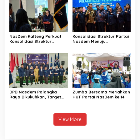
NasDem Kalteng Perkuat
Konsolidasi Struktur Partai
Konsolidasi Struktur
Nasdem Menuju
Hingga ke Tingkat
Kemenangan Pemilu 2029
Kecamatan
DPD Nasdem Palangka
Zumba Bersama Meriahkan
Raya Dikukuhkan, Target
HUT Partai NasDem ke 14
Perkuat Kursi Legislatif
View More