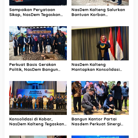
Sampaikan Peryataan
NasDem Kalteng Salurkan
Sikap, NasDem Tegaskan
Bantuan Korban
Komitmen Terbuka
Kebakaran Pasar
Terhadap Kritik Konstruktif
Kasongan
Perkuat Basis Gerakan
NasDem Kalteng
Politik, NasDem Bangun
Mantapkan Konsolidasi
Kantor DPD di Kobar
Struktur dan Regenerasi
Kader Daerah
Konsolidasi di Kobar,
Bangun Kantor Partai
NasDem Kalteng Tegaskan
Nasdem Perkuat Sinergi
Politik Persatuan Daerah
Daerah