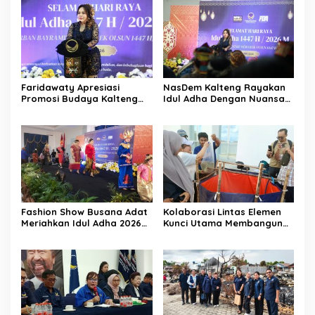
Faridawaty Apresiasi
NasDem Kalteng Rayakan
Promosi Budaya Kalteng
Idul Adha Dengan Nuansa
Hingga Ke Turkiye
Keberagaman Budaya
Fashion Show Busana Adat
Kolaborasi Lintas Elemen
Meriahkan Idul Adha 2026
Kunci Utama Membangun
NasDem Kalteng
Ketahanan Pangan