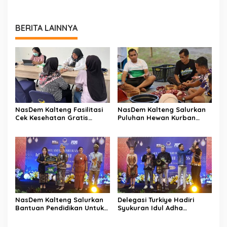
BERITA LAINNYA
NasDem Kalteng Fasilitasi
NasDem Kalteng Salurkan
Cek Kesehatan Gratis
Puluhan Hewan Kurban
Ratusan Warga
untuk Masyarakat
NasDem Kalteng Salurkan
Delegasi Turkiye Hadiri
Bantuan Pendidikan Untuk
Syukuran Idul Adha
Civitas IAKN
NasDem Kalteng