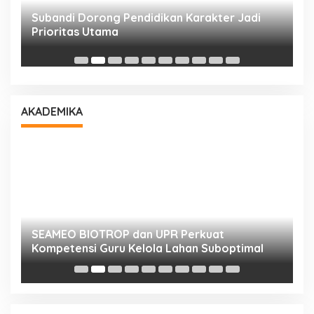
Subandi Dorong Pendidikan Karakter Jadi
T
Prioritas Utama
D
AKADEMIKA
n
SEAMEO BIOTROP dan UPR Perkuat
K
Kompetensi Guru Kelola Lahan Suboptimal
K