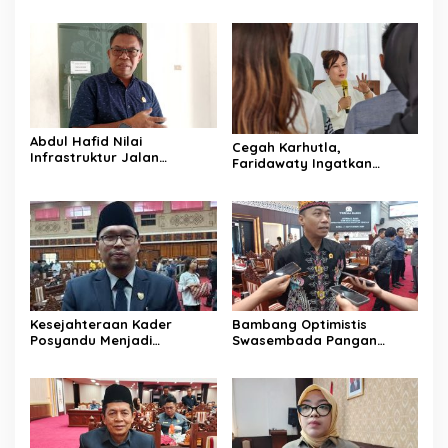
Memerlukan Perhatian
Barito Masih Belum Optimal
Pemerintah
Abdul Hafid Nilai
Cegah Karhutla,
Infrastruktur Jalan
Faridawaty Ingatkan
Percepat Pertumbuhan
Warga Tidak Membuka
Ekonomi Masyarakat
Lahan dengan Membakar
Pedesaan
Kesejahteraan Kader
Bambang Optimistis
Posyandu Menjadi
Swasembada Pangan
Perhatian Anggota DPRD
Dapat Terwujud Melalui
Kalteng ini
Sinergi Bersama