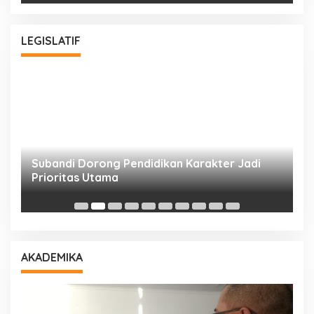
LEGISLATIF
Subandi Dorong Pendidikan Karakter Jadi
T
Prioritas Utama
D
AKADEMIKA