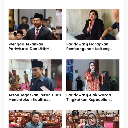
Merata di Kalteng
Hingga Wilayah Pedalaman
Wengga Tekankan
Faridawaty Harapkan
Pariwisata Dan UMKM
Pembangunan Kalteng
Tumbuh Bersama Demi
Merata Hingga Wilayah
Ekonomi Daerah
Pelosok
Arton Tegaskan Peran Guru
Faridawaty Ajak Warga
Menentukan Kualitas
Tingkatkan Kepedulian
Generasi Masa Depan
Terhadap Kesehatan
Kalteng
Selama Musim Kemarau