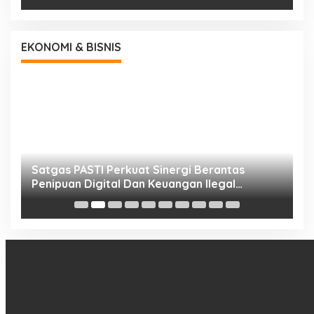
EKONOMI & BISNIS
h
Satgas PASTI Perkuat Sinergi Berantas
P
Penipuan Digital Dan Keuangan Ilegal
B
Nasional