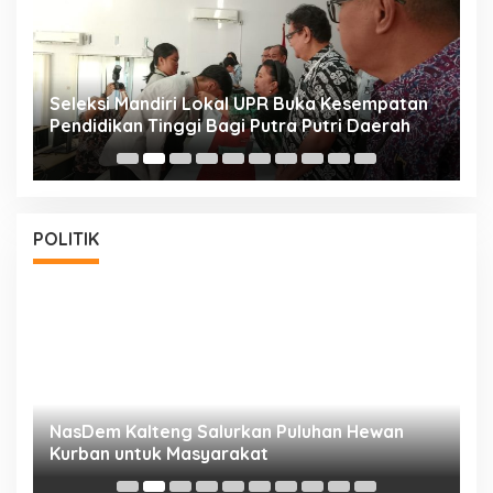
i
Seleksi Mandiri Lokal UPR Buka Kesempatan
S
Pendidikan Tinggi Bagi Putra Putri Daerah
K
POLITIK
NasDem Kalteng Salurkan Puluhan Hewan
N
Kurban untuk Masyarakat
P