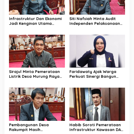
Infrastruktur Dan Ekonomi
Siti Nafsiah Minta Audit
Jadi Kenginan Utama
Independen Pelaksanaan
Masyarakat Kalteng
Program CSR Perusahaan
Sirajul Minta Pemerataan
Faridawaty Ajak Warga
Listrik Desa Murung Raya
Perkuat Sinergi Bangun
Segera Dipercepat
Palangka Raya Bersama
Pembangunan Desa
Habib Soroti Pemerataan
Rakumpit Masih
Infrastruktur Kawasan DAS