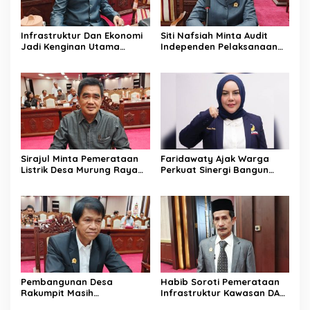
Infrastruktur Dan Ekonomi
Siti Nafsiah Minta Audit
Jadi Kenginan Utama
Independen Pelaksanaan
Masyarakat Kalteng
Program CSR Perusahaan
Sirajul Minta Pemerataan
Faridawaty Ajak Warga
Listrik Desa Murung Raya
Perkuat Sinergi Bangun
Segera Dipercepat
Palangka Raya Bersama
Pembangunan Desa
Habib Soroti Pemerataan
Rakumpit Masih
Infrastruktur Kawasan DAS
Memerlukan Perhatian
Barito Masih Belum Optimal