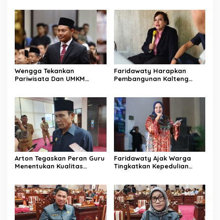
Wengga Tekankan
Faridawaty Harapkan
Pariwisata Dan UMKM
Pembangunan Kalteng
Tumbuh Bersama Demi
Merata Hingga Wilayah
Ekonomi Daerah
Pelosok
Arton Tegaskan Peran Guru
Faridawaty Ajak Warga
Menentukan Kualitas
Tingkatkan Kepedulian
Generasi Masa Depan
Terhadap Kesehatan
Kalteng
Selama Musim Kemarau