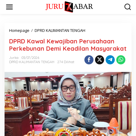
Homepage
/
DPRD KALIMANTAN TENGAH
DPRD Kawal Kewajiban Perusahaan
Perkebunan Demi Keadilan Masyarakat
Jurka
03/07/2026
DPRD KALIMANTAN TENGAH
274 Dilihat