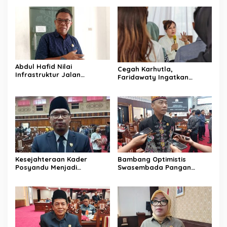
Pemerintah
Abdul Hafid Nilai
Cegah Karhutla,
Infrastruktur Jalan
Faridawaty Ingatkan
Percepat Pertumbuhan
Warga Tidak Membuka
Ekonomi Masyarakat
Lahan dengan Membakar
Pedesaan
Kesejahteraan Kader
Bambang Optimistis
Posyandu Menjadi
Swasembada Pangan
Perhatian Anggota DPRD
Dapat Terwujud Melalui
Kalteng ini
Sinergi Bersama