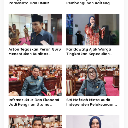
Pariwisata Dan UMKM
Pembangunan Kalteng
Tumbuh Bersama Demi
Merata Hingga Wilayah
Ekonomi Daerah
Pelosok
Arton Tegaskan Peran Guru
Faridawaty Ajak Warga
Menentukan Kualitas
Tingkatkan Kepedulian
Generasi Masa Depan
Terhadap Kesehatan
Kalteng
Selama Musim Kemarau
Infrastruktur Dan Ekonomi
Siti Nafsiah Minta Audit
Jadi Kenginan Utama
Independen Pelaksanaan
Masyarakat Kalteng
Program CSR Perusahaan