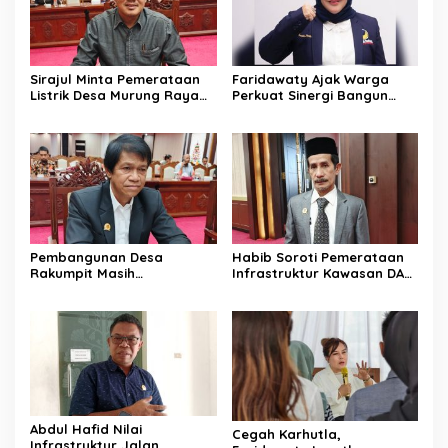
Sirajul Minta Pemerataan
Faridawaty Ajak Warga
Listrik Desa Murung Raya
Perkuat Sinergi Bangun
Segera Dipercepat
Palangka Raya Bersama
Pembangunan Desa
Habib Soroti Pemerataan
Rakumpit Masih
Infrastruktur Kawasan DAS
Memerlukan Perhatian
Barito Masih Belum Optimal
Pemerintah
Abdul Hafid Nilai
Cegah Karhutla,
Infrastruktur Jalan