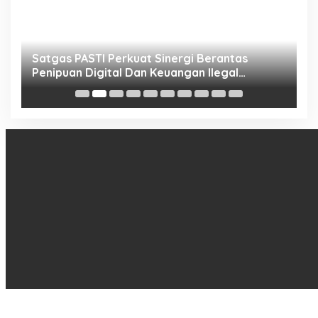
h
Satgas PASTI Perkuat Sinergi Berantas
P
Penipuan Digital Dan Keuangan Ilegal
B
Nasional