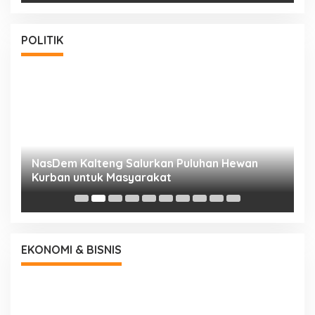
POLITIK
NasDem Kalteng Salurkan Puluhan Hewan
N
Kurban untuk Masyarakat
P
EKONOMI & BISNIS