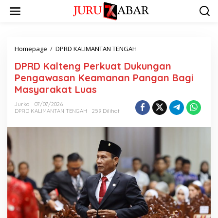
Homepage
/
DPRD KALIMANTAN TENGAH
DPRD Kalteng Perkuat Dukungan
Pengawasan Keamanan Pangan Bagi
Masyarakat Luas
Jurka
07/07/2026
DPRD KALIMANTAN TENGAH
259 Dilihat