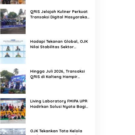
QRIS Jelajah Kuliner Perkuat
Transaksi Digital Masyarakat
Kalimantan Tengah
Hadapi Tekanan Global, OJK
Nilai Stabilitas Sektor
Keuangan Tetap Terjaga
Hingga Juli 2026, Transaksi
QRIS di Kalteng Hampir
Sentuh Dua Puluh Juta
Living Laboratory FMIPA UPR
Hadirkan Solusi Nyata Bagi
Warga
OJK Tekankan Tata Kelola