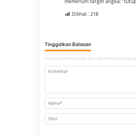
memenuhi target angka,” tutup 
DIlihat :
218
Tinggalkan Balasan
Alamat email Anda tidak akan dipublikasikan.
Ruas ya