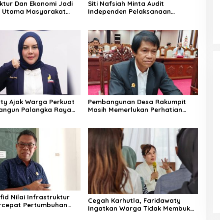
uktur Dan Ekonomi Jadi
Siti Nafsiah Minta Audit
n Utama Masyarakat
Independen Pelaksanaan
Program CSR Perusahaan
ty Ajak Warga Perkuat
Pembangunan Desa Rakumpit
Bangun Palangka Raya
Masih Memerlukan Perhatian
Pemerintah
id Nilai Infrastruktur
Cegah Karhutla, Faridawaty
rcepat Pertumbuhan
Ingatkan Warga Tidak Membuka
 Masyarakat Pedesaan
Lahan dengan Membakar