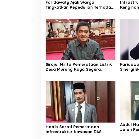
Faridawaty Ajak Warga
Infrastr
Tingkatkan Kepedulian Terhadap
Kengina
Kesehatan Selama Musim
Kalteng
Kemarau
Sirajul Minta Pemerataan Listrik
Faridawa
Desa Murung Raya Segera
Sinergi 
Dipercepat
Bersama
Abdul Haf
Habib Soroti Pemerataan
Jalan Pe
Infrastruktur Kawasan DAS
Ekonomi
Barito Masih Belum Optimal