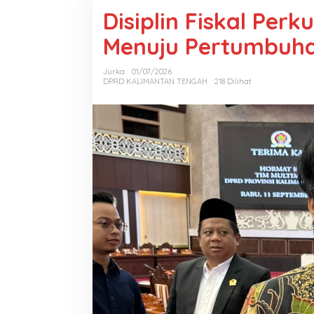
Disiplin Fiskal Pe
Menuju Pertumbuha
Jurka
01/07/2026
DPRD KALIMANTAN TENGAH
218 Dilihat