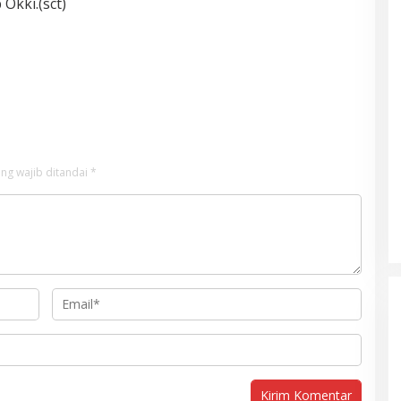
Okki.(sct)
ng wajib ditandai
*