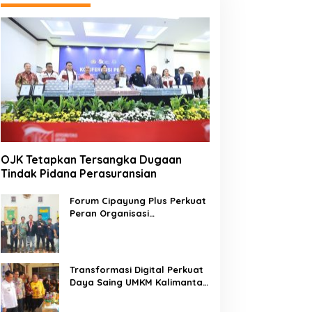
OJK Tetapkan Tersangka Dugaan
Tindak Pidana Perasuransian
Forum Cipayung Plus Perkuat
Peran Organisasi
Kepemudaan dan
Kemahasiswaan sebagai
Mitra Kritis Pemerintah
Transformasi Digital Perkuat
Daya Saing UMKM Kalimantan
Tengah