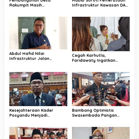
Rakumpit Masih
Infrastruktur Kawasan DAS
Memerlukan Perhatian
Barito Masih Belum Optimal
Pemerintah
Abdul Hafid Nilai
Cegah Karhutla,
Infrastruktur Jalan
Faridawaty Ingatkan
Percepat Pertumbuhan
Warga Tidak Membuka
Ekonomi Masyarakat
Lahan dengan Membakar
Pedesaan
Kesejahteraan Kader
Bambang Optimistis
Posyandu Menjadi
Swasembada Pangan
Perhatian Anggota DPRD
Dapat Terwujud Melalui
Kalteng ini
Sinergi Bersama