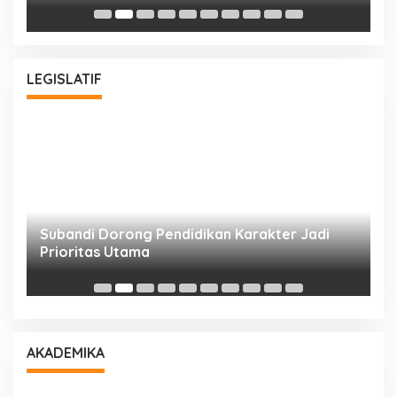
Bu
LEGISLATIF
Subandi Dorong Pendidikan Karakter Jadi
T
Prioritas Utama
D
AKADEMIKA