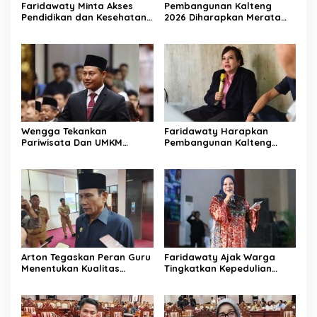
Faridawaty Minta Akses
Pembangunan Kalteng
Pendidikan dan Kesehatan
2026 Diharapkan Merata
Merata di Kalteng
Hingga Wilayah Pedalaman
Wengga Tekankan
Faridawaty Harapkan
Pariwisata Dan UMKM
Pembangunan Kalteng
Tumbuh Bersama Demi
Merata Hingga Wilayah
Ekonomi Daerah
Pelosok
Arton Tegaskan Peran Guru
Faridawaty Ajak Warga
Menentukan Kualitas
Tingkatkan Kepedulian
Generasi Masa Depan
Terhadap Kesehatan
Kalteng
Selama Musim Kemarau