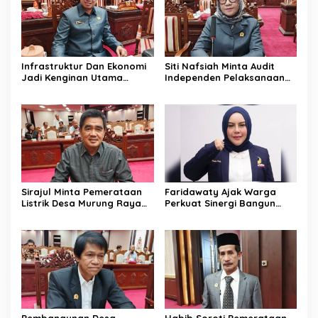
Infrastruktur Dan Ekonomi
Siti Nafsiah Minta Audit
Jadi Kenginan Utama
Independen Pelaksanaan
Masyarakat Kalteng
Program CSR Perusahaan
Sirajul Minta Pemerataan
Faridawaty Ajak Warga
Listrik Desa Murung Raya
Perkuat Sinergi Bangun
Segera Dipercepat
Palangka Raya Bersama
Pembangunan Desa
Habib Soroti Pemerataan