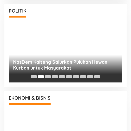
POLITIK
NasDem Kalteng Salurkan Puluhan Hewan
N
Kurban untuk Masyarakat
P
EKONOMI & BISNIS