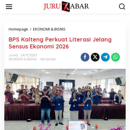
Homepage
/
EKONOMI & BISNIS
BPS Kalteng Perkuat Literasi Jelang
Sensus Ekonomi 2026
Jurka
24/11/2025
EKONOMI & BISNIS
760 Dilihat