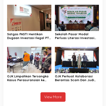
Pasar Modal
Keuangan Keluarga
Satgas PASTI Hentikan
Sekolah Pasar Modal
Dugaan Investasi Ilegal PT
Perluas Literasi Investasi
EVI
Masyarakat Kobar
OJK Limpahkan Tersangka
OJK Perkuat Kolaborasi
Kasus Perasuransian ke
Berantas Scam Dan Judi
Kejari Jaksel
Online Nasional Bersama
Perbankan
View More