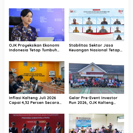
Digital Dan Keuangan Ilegal
Nasional
OJK Proyeksikan Ekonomi
Stabilitas Sektor Jasa
Indonesia Tetap Tumbuh
Keuangan Nasional Tetap
Kuat Sepanjang Triwulan II
Terjaga Ditengah
2026
Tantangan Global 2026
Inflasi Kalteng Juli 2026
Gelar Pre-Event Investor
Capai 4,32 Persen Secara
Run 2026, OJK Kalteng
Tahunan
Tingkatkan Literasi
Investasi Pasar Modal