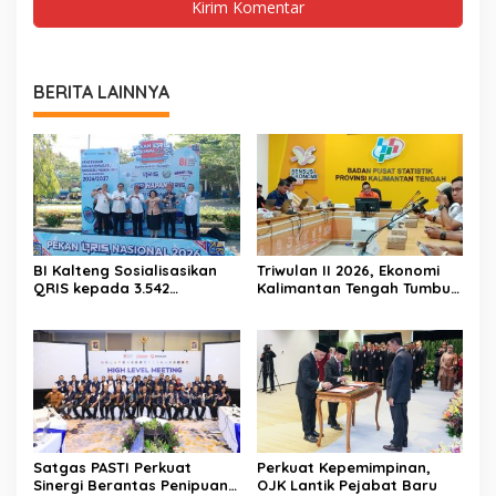
BERITA LAINNYA
BI Kalteng Sosialisasikan
Triwulan II 2026, Ekonomi
QRIS kepada 3.542
Kalimantan Tengah Tumbuh
Mahasiswa Baru UPR
Positif 3,53 Persen
Satgas PASTI Perkuat
Perkuat Kepemimpinan,
Sinergi Berantas Penipuan
OJK Lantik Pejabat Baru