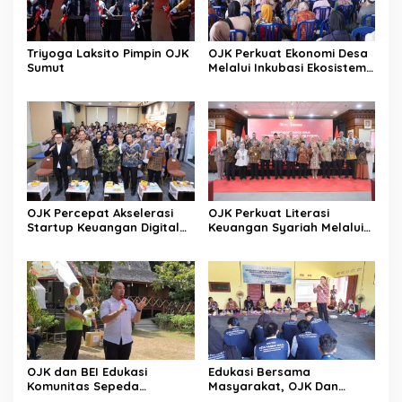
Triyoga Laksito Pimpin OJK
OJK Perkuat Ekonomi Desa
Sumut
Melalui Inkubasi Ekosistem
Keuangan Inklusif
OJK Percepat Akselerasi
OJK Perkuat Literasi
Startup Keuangan Digital
Keuangan Syariah Melalui
Berdaya Saing Global
Tiga Agenda Strategis
Nasional
OJK dan BEI Edukasi
Edukasi Bersama
Komunitas Sepeda
Masyarakat, OJK Dan
Tingkatkan Inklusi Investasi
BKKBN Perkuat Literasi