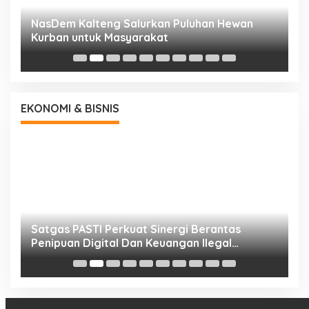
NasDem Kalteng Salurkan Puluhan Hewan
N
Kurban untuk Masyarakat
P
EKONOMI & BISNIS
h
Satgas PASTI Perkuat Sinergi Berantas
P
Penipuan Digital Dan Keuangan Ilegal
B
Nasional