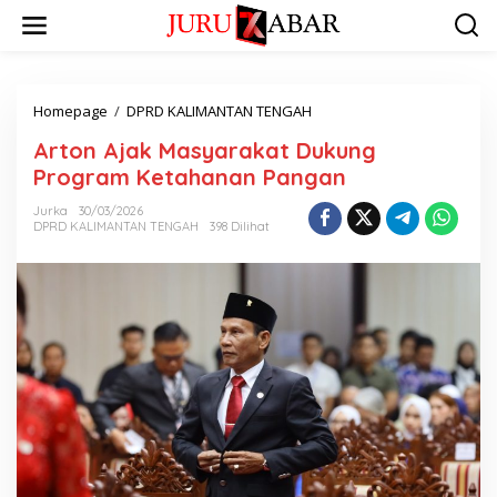
Homepage
/
DPRD KALIMANTAN TENGAH
Arton Ajak Masyarakat Dukung
Program Ketahanan Pangan
Jurka
30/03/2026
DPRD KALIMANTAN TENGAH
398 Dilihat