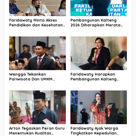
Faridawaty Minta Akses
Pembangunan Kalteng
Pendidikan dan Kesehatan
2026 Diharapkan Merata
Merata di Kalteng
Hingga Wilayah Pedalaman
Wengga Tekankan
Faridawaty Harapkan
Pariwisata Dan UMKM
Pembangunan Kalteng
Tumbuh Bersama Demi
Merata Hingga Wilayah
Ekonomi Daerah
Pelosok
Arton Tegaskan Peran Guru
Faridawaty Ajak Warga
Menentukan Kualitas
Tingkatkan Kepedulian