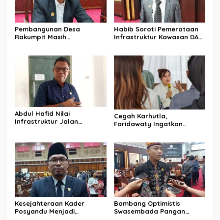
Pembangunan Desa
Habib Soroti Pemerataan
Rakumpit Masih
Infrastruktur Kawasan DAS
Memerlukan Perhatian
Barito Masih Belum Optimal
Pemerintah
Abdul Hafid Nilai
Cegah Karhutla,
Infrastruktur Jalan
Faridawaty Ingatkan
Percepat Pertumbuhan
Warga Tidak Membuka
Ekonomi Masyarakat
Lahan dengan Membakar
Pedesaan
Kesejahteraan Kader
Bambang Optimistis
Posyandu Menjadi
Swasembada Pangan
Perhatian Anggota DPRD
Dapat Terwujud Melalui