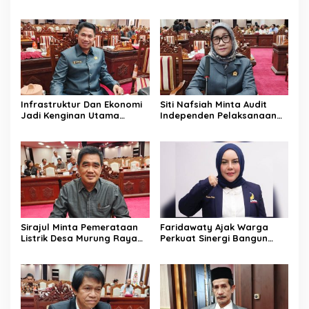
Generasi Masa Depan
Terhadap Kesehatan
Kalteng
Selama Musim Kemarau
Infrastruktur Dan Ekonomi
Siti Nafsiah Minta Audit
Jadi Kenginan Utama
Independen Pelaksanaan
Masyarakat Kalteng
Program CSR Perusahaan
Sirajul Minta Pemerataan
Faridawaty Ajak Warga
Listrik Desa Murung Raya
Perkuat Sinergi Bangun
Segera Dipercepat
Palangka Raya Bersama