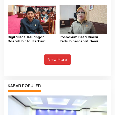
Kalteng ini
Sinergi Bersama
Digitalisasi Keuangan
Posbakum Desa Dinilai
Daerah Dinilai Perkuat
Perlu Dipercepat Demi
Peningkatan PAD Kalteng
Akses Keadilan Masyarakat
View More
KABAR POPULER