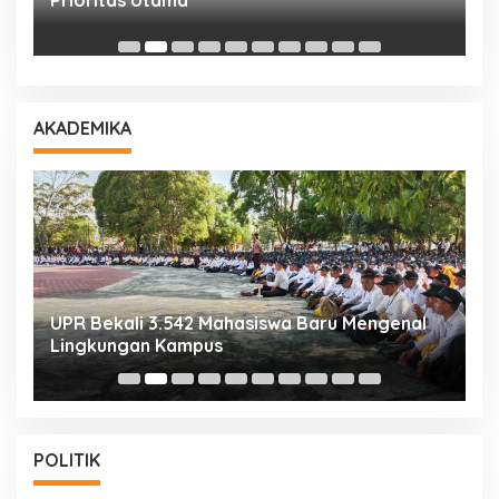
Prioritas Utama
D
AKADEMIKA
UPR Bekali 3.542 Mahasiswa Baru Mengenal
M
Lingkungan Kampus
S
POLITIK