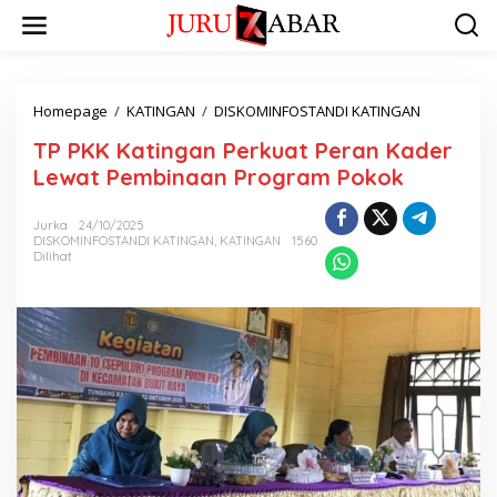
Homepage
/
KATINGAN
/
DISKOMINFOSTANDI KATINGAN
TP PKK Katingan Perkuat Peran Kader
Lewat Pembinaan Program Pokok
Jurka
24/10/2025
DISKOMINFOSTANDI KATINGAN
,
KATINGAN
1560
Dilihat