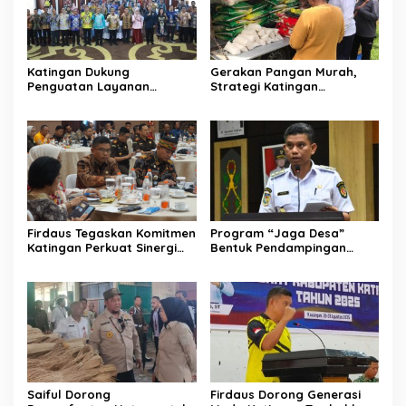
Katingan Dukung
Gerakan Pangan Murah,
Penguatan Layanan
Strategi Katingan
Informasi Publik dan PPID
Kendalikan Inflasi Daerah
Firdaus Tegaskan Komitmen
Program “Jaga Desa”
Katingan Perkuat Sinergi
Bentuk Pendampingan
Penanganan Konflik Sosial
Hukum bagi Aparatur Desa
di Katingan
Saiful Dorong
Firdaus Dorong Generasi