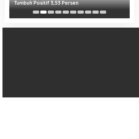
Tumbuh Positif 3,53 Persen
P
N