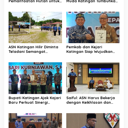
Pemanfaatan Hutan untuk
Muda Katingan Tumbuhkan
Kebun Rotan Rakyat
Semangat Juara Lewat
Olahraga
ASN Katingan Hilir Diminta
Pemkab dan Kejari
Teladani Semangat
Katingan Siap Wujudkan
Sumpah Pemuda
Pemerintahan Bersih
Bupati Katingan Ajak Kajari
Saiful: ASN Harus Bekerja
Baru Perkuat Sinergi
dengan Keikhlasan dan
Penegakan Hukum dan
Ketulusan Hati
Pembangunan Daerah