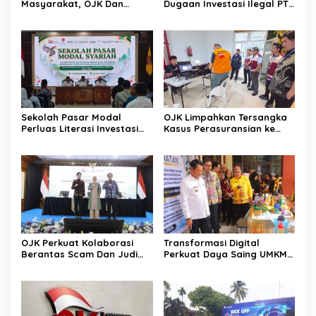
Masyarakat, OJK Dan
Dugaan Investasi Ilegal PT
BKKBN Perkuat Literasi
EVI
Keuangan Keluarga
Sekolah Pasar Modal
OJK Limpahkan Tersangka
Perluas Literasi Investasi
Kasus Perasuransian ke
Masyarakat Kobar
Kejari Jaksel
OJK Perkuat Kolaborasi
Transformasi Digital
Berantas Scam Dan Judi
Perkuat Daya Saing UMKM
Online Nasional Bersama
Kalimantan Tengah
Perbankan