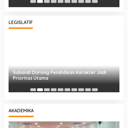
LEGISLATIF
Subandi Dorong Pendidikan Karakter Jadi
T
Prioritas Utama
D
AKADEMIKA