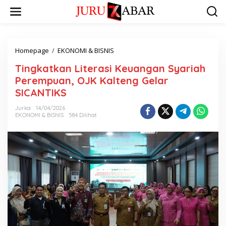
Homepage
/
EKONOMI & BISNIS
Tingkatkan Literasi Keuangan Syariah
Perempuan, OJK Kalteng Gelar
SICANTIKS
Jurka
14/04/2026
EKONOMI & BISNIS
584 Dilihat