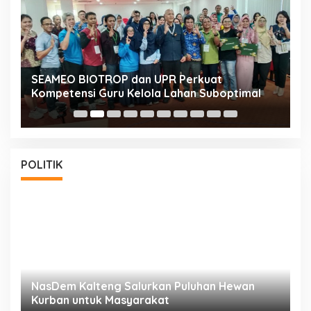
n
SEAMEO BIOTROP dan UPR Perkuat
K
Kompetensi Guru Kelola Lahan Suboptimal
K
POLITIK
NasDem Kalteng Salurkan Puluhan Hewan
N
Kurban untuk Masyarakat
P