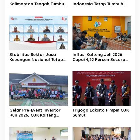
Kalimantan Tengah Tumbuh
Indonesia Tetap Tumbuh
Positif 3,53 Persen
Kuat Sepanjang Triwulan II
2026
Stabilitas Sektor Jasa
Inflasi Kalteng Juli 2026
Keuangan Nasional Tetap
Capai 4,32 Persen Secara
Terjaga Ditengah
Tahunan
Tantangan Global 2026
Gelar Pre-Event Investor
Triyoga Laksito Pimpin OJK
Run 2026, OJK Kalteng
Sumut
Tingkatkan Literasi
Investasi Pasar Modal