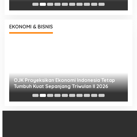
EKONOMI & BISNIS
h
OJK Proyeksikan Ekonomi Indonesia Tetap
S
Tumbuh Kuat Sepanjang Triwulan II 2026
T
2