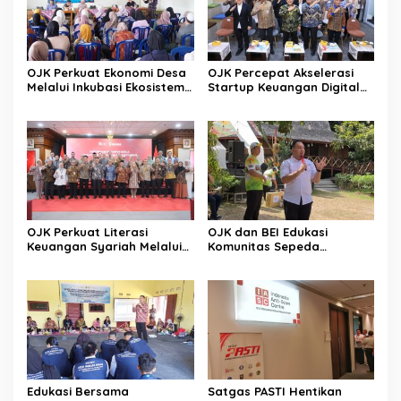
OJK Perkuat Ekonomi Desa
OJK Percepat Akselerasi
Melalui Inkubasi Ekosistem
Startup Keuangan Digital
Keuangan Inklusif
Berdaya Saing Global
OJK Perkuat Literasi
OJK dan BEI Edukasi
Keuangan Syariah Melalui
Komunitas Sepeda
Tiga Agenda Strategis
Tingkatkan Inklusi Investasi
Nasional
Pasar Modal
Edukasi Bersama
Satgas PASTI Hentikan