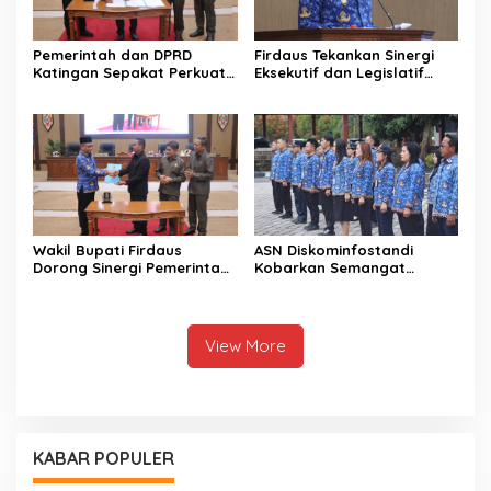
Pemerintah dan DPRD
Firdaus Tekankan Sinergi
Katingan Sepakat Perkuat
Eksekutif dan Legislatif
Sinergi Pembangunan
untuk Perkuat
Daerah
Pembangunan Katingan
Wakil Bupati Firdaus
ASN Diskominfostandi
Dorong Sinergi Pemerintah
Kobarkan Semangat
dan DPRD Wujudkan Tata
Persatuan Lewat Sumpah
Kelola yang Akuntabel
Pemuda
View More
KABAR POPULER