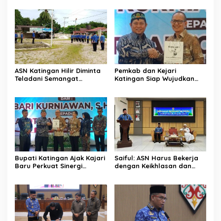
Olahraga
ASN Katingan Hilir Diminta
Pemkab dan Kejari
Teladani Semangat
Katingan Siap Wujudkan
Sumpah Pemuda
Pemerintahan Bersih
Bupati Katingan Ajak Kajari
Saiful: ASN Harus Bekerja
Baru Perkuat Sinergi
dengan Keikhlasan dan
Penegakan Hukum dan
Ketulusan Hati
Pembangunan Daerah