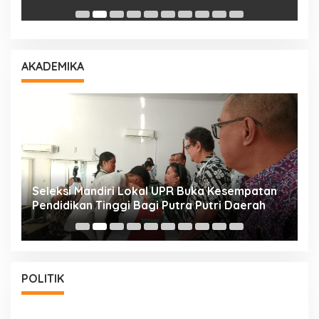
AKADEMIKA
i
Seleksi Mandiri Lokal UPR Buka Kesempatan
S
Pendidikan Tinggi Bagi Putra Putri Daerah
K
POLITIK