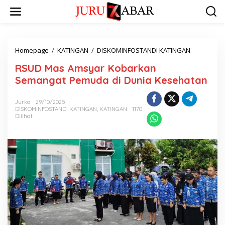
Homepage
/
KATINGAN
/
DISKOMINFOSTANDI KATINGAN
RSUD Mas Amsyar Kobarkan
Semangat Pemuda di Dunia Kesehatan
Jurka
29/10/2025
DISKOMINFOSTANDI KATINGAN
,
KATINGAN
1170
Dilihat