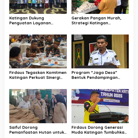
Katingan Dukung
Gerakan Pangan Murah,
Penguatan Layanan
Strategi Katingan
Informasi Publik dan PPID
Kendalikan Inflasi Daerah
Firdaus Tegaskan Komitmen
Program “Jaga Desa”
Katingan Perkuat Sinergi
Bentuk Pendampingan
Penanganan Konflik Sosial
Hukum bagi Aparatur Desa
di Katingan
Saiful Dorong
Firdaus Dorong Generasi
Pemanfaatan Hutan untuk
Muda Katingan Tumbuhkan
Kebun Rotan Rakyat
Semangat Juara Lewat