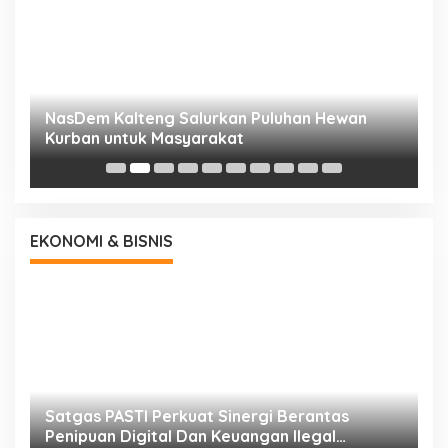
NasDem Kalteng Salurkan Puluhan Hewan
N
Kurban untuk Masyarakat
P
EKONOMI & BISNIS
h
Satgas PASTI Perkuat Sinergi Berantas
P
Penipuan Digital Dan Keuangan Ilegal
B