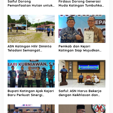
Saiful Dorong
Firdaus Dorong Generasi
Pemanfaatan Hutan untuk
Muda Katingan Tumbuhkan
Kebun Rotan Rakyat
Semangat Juara Lewat
Olahraga
ASN Katingan Hilir Diminta
Pemkab dan Kejari
Teladani Semangat
Katingan Siap Wujudkan
Sumpah Pemuda
Pemerintahan Bersih
Bupati Katingan Ajak Kajari
Saiful: ASN Harus Bekerja
Baru Perkuat Sinergi
dengan Keikhlasan dan
Penegakan Hukum dan
Ketulusan Hati
Pembangunan Daerah