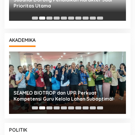
T
Prioritas Utama
D
AKADEMIKA
n
SEAMEO BIOTROP dan UPR Perkuat
K
Kompetensi Guru Kelola Lahan Suboptimal
K
POLITIK