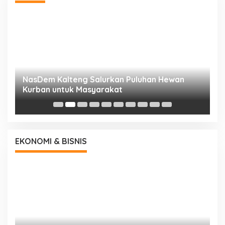
NasDem Kalteng Salurkan Puluhan Hewan
N
Kurban untuk Masyarakat
P
EKONOMI & BISNIS