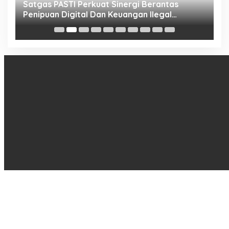
h
Satgas PASTI Perkuat Sinergi Berantas
P
Penipuan Digital Dan Keuangan Ilegal
B
Nasional