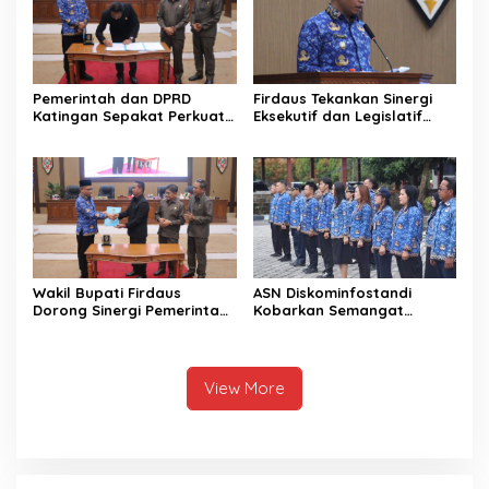
Pemerintah dan DPRD
Firdaus Tekankan Sinergi
Katingan Sepakat Perkuat
Eksekutif dan Legislatif
Sinergi Pembangunan
untuk Perkuat
Daerah
Pembangunan Katingan
Wakil Bupati Firdaus
ASN Diskominfostandi
Dorong Sinergi Pemerintah
Kobarkan Semangat
dan DPRD Wujudkan Tata
Persatuan Lewat Sumpah
Kelola yang Akuntabel
Pemuda
View More