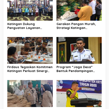
Katingan Dukung
Gerakan Pangan Murah,
Penguatan Layanan
Strategi Katingan
Informasi Publik dan PPID
Kendalikan Inflasi Daerah
Firdaus Tegaskan Komitmen
Program “Jaga Desa”
Katingan Perkuat Sinergi
Bentuk Pendampingan
Penanganan Konflik Sosial
Hukum bagi Aparatur Desa
di Katingan