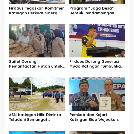
Firdaus Tegaskan Komitmen
Program “Jaga Desa”
Katingan Perkuat Sinergi
Bentuk Pendampingan
Penanganan Konflik Sosial
Hukum bagi Aparatur Desa
di Katingan
Saiful Dorong
Firdaus Dorong Generasi
Pemanfaatan Hutan untuk
Muda Katingan Tumbuhkan
Kebun Rotan Rakyat
Semangat Juara Lewat
Olahraga
ASN Katingan Hilir Diminta
Pemkab dan Kejari
Teladani Semangat
Katingan Siap Wujudkan
Sumpah Pemuda
Pemerintahan Bersih