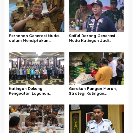
Pernanan Generasi Muda
Saiful Dorong Generasi
dalam Menciptakan
Muda Katingan Jadi
Kehidupan Beragama
Teladan Moderasi dan
Toleransi
Katingan Dukung
Gerakan Pangan Murah,
Penguatan Layanan
Strategi Katingan
Informasi Publik dan PPID
Kendalikan Inflasi Daerah