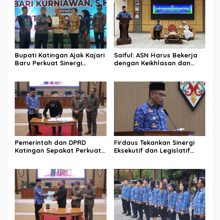
Bupati Katingan Ajak Kajari
Saiful: ASN Harus Bekerja
Baru Perkuat Sinergi
dengan Keikhlasan dan
Penegakan Hukum dan
Ketulusan Hati
Pembangunan Daerah
Pemerintah dan DPRD
Firdaus Tekankan Sinergi
Katingan Sepakat Perkuat
Eksekutif dan Legislatif
Sinergi Pembangunan
untuk Perkuat
Daerah
Pembangunan Katingan