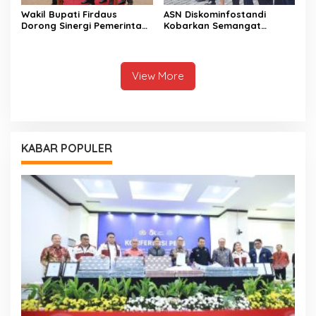
Wakil Bupati Firdaus
ASN Diskominfostandi
Dorong Sinergi Pemerintah
Kobarkan Semangat
dan DPRD Wujudkan Tata
Persatuan Lewat Sumpah
Kelola yang Akuntabel
Pemuda
View More
KABAR POPULER