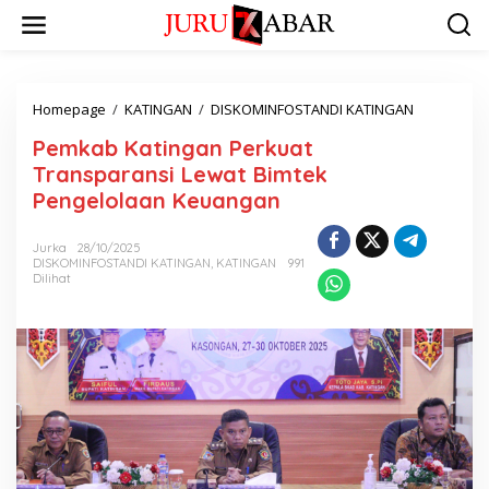
Homepage
/
KATINGAN
/
DISKOMINFOSTANDI KATINGAN
Pemkab Katingan Perkuat
Transparansi Lewat Bimtek
Pengelolaan Keuangan
Jurka
28/10/2025
DISKOMINFOSTANDI KATINGAN
,
KATINGAN
991
Dilihat