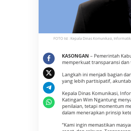
FOTO Ist : Kepala Dinas Komunikasi, Informatik
KASONGAN
– Pemerintah Kab
memperkuat transparansi dan t
Langkah ini menjadi bagian d
yang lebih partisipatif, akunt
Kepala Dinas Komunikasi, Infor
Katingan Wim Ngantung menyam
penilaian, tetapi momentum m
dalam menerapkan prinsip kete
“Kami ingin memastikan masyar