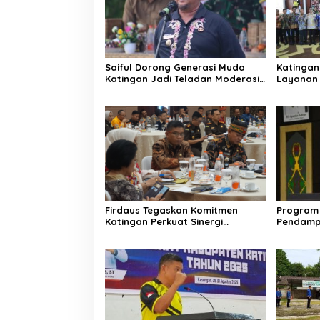
Saiful Dorong Generasi Muda
Katingan
Katingan Jadi Teladan Moderasi
Layanan 
dan Toleransi
PPID
Firdaus Tegaskan Komitmen
Program 
Katingan Perkuat Sinergi
Pendamp
Penanganan Konflik Sosial
Aparatur