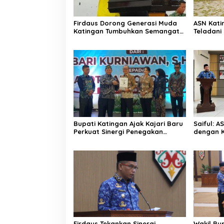
Firdaus Dorong Generasi Muda
ASN Katin
Katingan Tumbuhkan Semangat
Teladan
Juara Lewat Olahraga
Pemuda
Bupati Katingan Ajak Kajari Baru
Saiful: 
Perkuat Sinergi Penegakan
dengan K
Hukum dan Pembangunan
Ketulusa
Daerah
Firdaus Tekankan Sinergi
Wakil Bu