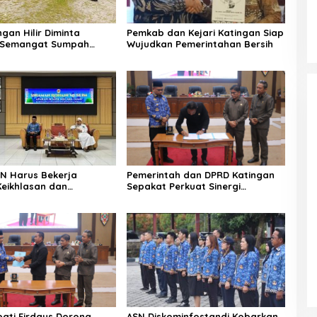
gan Hilir Diminta
Pemkab dan Kejari Katingan Siap
i Semangat Sumpah
Wujudkan Pemerintahan Bersih
ASN Harus Bekerja
Pemerintah dan DPRD Katingan
eikhlasan dan
Sepakat Perkuat Sinergi
n Hati
Pembangunan Daerah
pati Firdaus Dorong
ASN Diskominfostandi Kobarkan