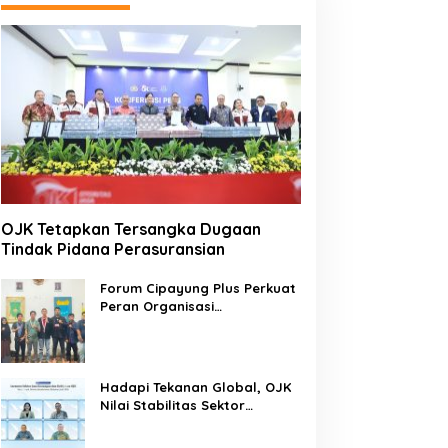
OJK Tetapkan Tersangka Dugaan
Tindak Pidana Perasuransian
Forum Cipayung Plus Perkuat
Peran Organisasi
Kepemudaan dan
Kemahasiswaan sebagai
Mitra Kritis Pemerintah
Hadapi Tekanan Global, OJK
Nilai Stabilitas Sektor
Keuangan Tetap Terjaga