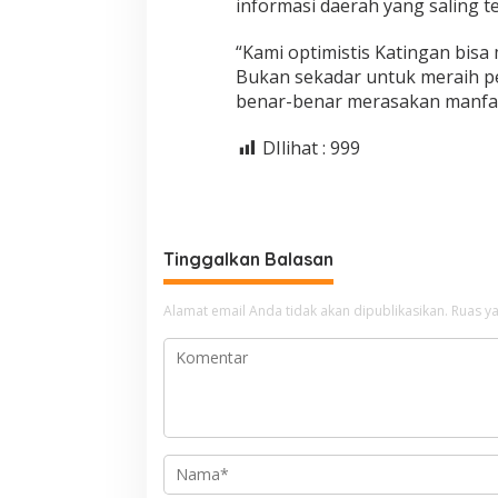
informasi daerah yang saling 
“Kami optimistis Katingan bisa
Bukan sekadar untuk meraih pe
benar-benar merasakan manfaat
DIlihat :
999
Tinggalkan Balasan
Alamat email Anda tidak akan dipublikasikan.
Ruas ya