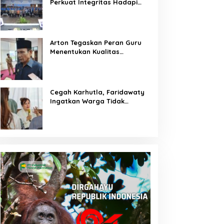
Perkuat Integritas Hadapi
Tantangan Keuangan Era
Digital
Arton Tegaskan Peran Guru
Menentukan Kualitas
Generasi Masa Depan
Kalteng
Cegah Karhutla, Faridawaty
Ingatkan Warga Tidak
Membuka Lahan dengan
Membakar