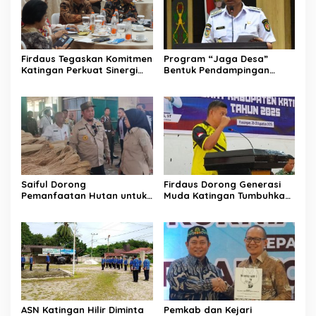
Firdaus Tegaskan Komitmen
Program “Jaga Desa”
Katingan Perkuat Sinergi
Bentuk Pendampingan
Penanganan Konflik Sosial
Hukum bagi Aparatur Desa
di Katingan
Saiful Dorong
Firdaus Dorong Generasi
Pemanfaatan Hutan untuk
Muda Katingan Tumbuhkan
Kebun Rotan Rakyat
Semangat Juara Lewat
Olahraga
ASN Katingan Hilir Diminta
Pemkab dan Kejari