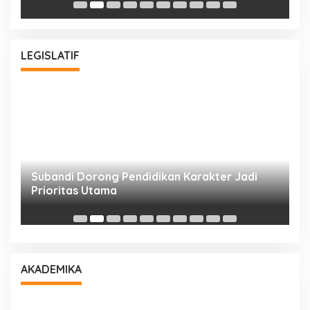
LEGISLATIF
Subandi Dorong Pendidikan Karakter Jadi
T
Prioritas Utama
D
AKADEMIKA