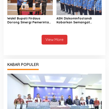
Wakil Bupati Firdaus
ASN Diskominfostandi
Dorong Sinergi Pemerintah
Kobarkan Semangat
dan DPRD Wujudkan Tata
Persatuan Lewat Sumpah
Kelola yang Akuntabel
Pemuda
View More
KABAR POPULER