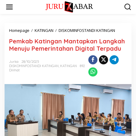
Homepage
/
KATINGAN
/
DISKOMINFOSTANDI KATINGAN
Pemkab Katingan Mantapkan Langkah
Menuju Pemerintahan Digital Terpadu
Jurka
28/10/2025
DISKOMINFOSTANDI KATINGAN
,
KATINGAN
892
Dilihat