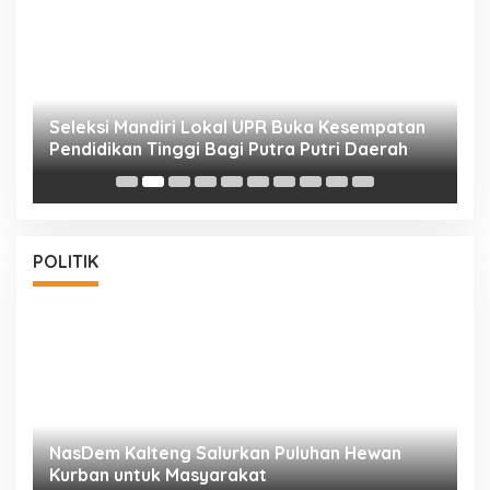
i
Seleksi Mandiri Lokal UPR Buka Kesempatan
S
Pendidikan Tinggi Bagi Putra Putri Daerah
K
POLITIK
NasDem Kalteng Salurkan Puluhan Hewan
N
Kurban untuk Masyarakat
P