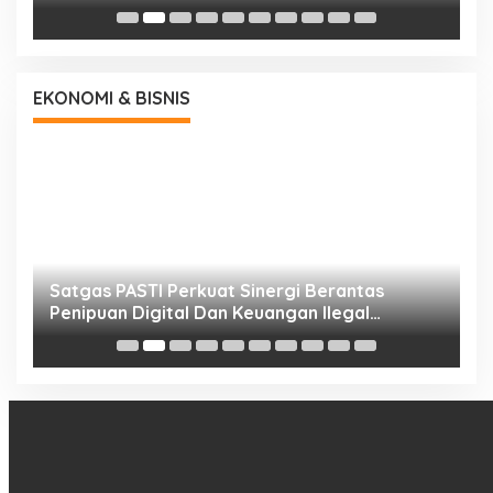
EKONOMI & BISNIS
h
Satgas PASTI Perkuat Sinergi Berantas
P
Penipuan Digital Dan Keuangan Ilegal
B
Nasional