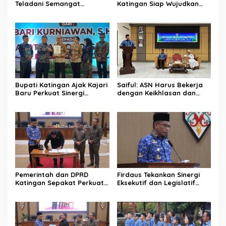
Teladani Semangat
Katingan Siap Wujudkan
Sumpah Pemuda
Pemerintahan Bersih
Bupati Katingan Ajak Kajari
Saiful: ASN Harus Bekerja
Baru Perkuat Sinergi
dengan Keikhlasan dan
Penegakan Hukum dan
Ketulusan Hati
Pembangunan Daerah
Pemerintah dan DPRD
Firdaus Tekankan Sinergi
Katingan Sepakat Perkuat
Eksekutif dan Legislatif
Sinergi Pembangunan
untuk Perkuat
Daerah
Pembangunan Katingan