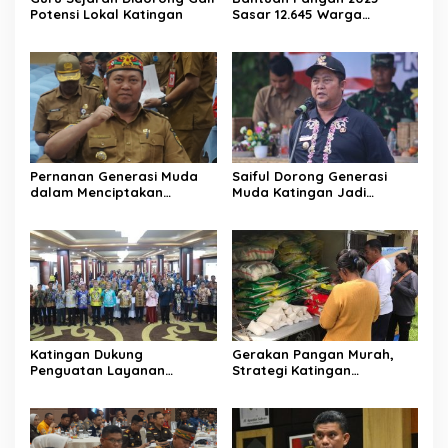
Potensi Lokal Katingan
Sasar 12.645 Warga
Katingan
Pernanan Generasi Muda
Saiful Dorong Generasi
dalam Menciptakan
Muda Katingan Jadi
Kehidupan Beragama
Teladan Moderasi dan
Toleransi
Katingan Dukung
Gerakan Pangan Murah,
Penguatan Layanan
Strategi Katingan
Informasi Publik dan PPID
Kendalikan Inflasi Daerah