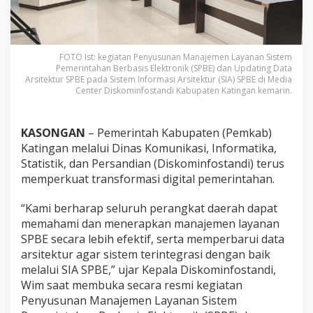
FOTO Ist: kegiatan Penyusunan Manajemen Layanan Sistem
Pemerintahan Berbasis Elektronik (SPBE) dan Updating Data
Arsitektur SPBE pada Sistem Informasi Arsitektur (SIA) SPBE di Media
Center Diskominfostandi Kabupaten Katingan kemarin.
KASONGAN
– Pemerintah Kabupaten (Pemkab)
Katingan melalui Dinas Komunikasi, Informatika,
Statistik, dan Persandian (Diskominfostandi) terus
memperkuat transformasi digital pemerintahan.
“Kami berharap seluruh perangkat daerah dapat
memahami dan menerapkan manajemen layanan
SPBE secara lebih efektif, serta memperbarui data
arsitektur agar sistem terintegrasi dengan baik
melalui SIA SPBE,” ujar Kepala Diskominfostandi,
Wim saat membuka secara resmi kegiatan
Penyusunan Manajemen Layanan Sistem