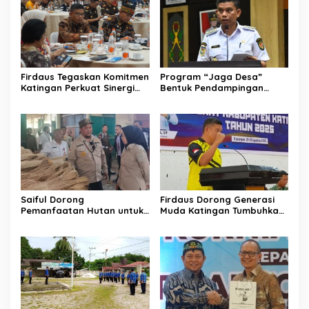
Firdaus Tegaskan Komitmen
Program “Jaga Desa”
Katingan Perkuat Sinergi
Bentuk Pendampingan
Penanganan Konflik Sosial
Hukum bagi Aparatur Desa
di Katingan
Saiful Dorong
Firdaus Dorong Generasi
Pemanfaatan Hutan untuk
Muda Katingan Tumbuhkan
Kebun Rotan Rakyat
Semangat Juara Lewat
Olahraga