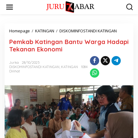
Homepage
/
KATINGAN
/
DISKOMINFOSTANDI KATINGAN
Pemkab Katingan Bantu Warga Hadapi
Tekanan Ekonomi
Jurka
28/10/2025
DISKOMINFOSTANDI KATINGAN
,
KATINGAN
1084
Dilihat