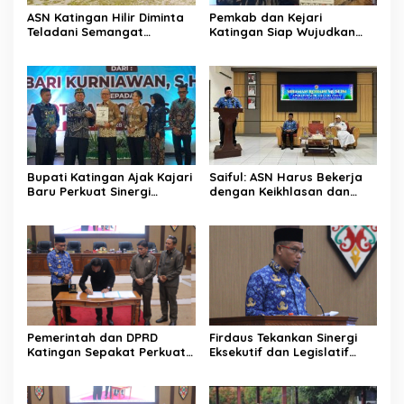
ASN Katingan Hilir Diminta
Pemkab dan Kejari
Teladani Semangat
Katingan Siap Wujudkan
Sumpah Pemuda
Pemerintahan Bersih
Bupati Katingan Ajak Kajari
Saiful: ASN Harus Bekerja
Baru Perkuat Sinergi
dengan Keikhlasan dan
Penegakan Hukum dan
Ketulusan Hati
Pembangunan Daerah
Pemerintah dan DPRD
Firdaus Tekankan Sinergi
Katingan Sepakat Perkuat
Eksekutif dan Legislatif
Sinergi Pembangunan
untuk Perkuat
Daerah
Pembangunan Katingan