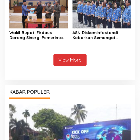
Wakil Bupati Firdaus
ASN Diskominfostandi
Dorong Sinergi Pemerintah
Kobarkan Semangat
dan DPRD Wujudkan Tata
Persatuan Lewat Sumpah
Kelola yang Akuntabel
Pemuda
View More
KABAR POPULER