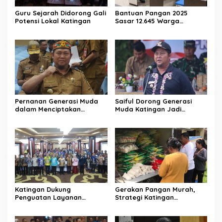
Guru Sejarah Didorong Gali
Bantuan Pangan 2025
Potensi Lokal Katingan
Sasar 12.645 Warga
Katingan
Pernanan Generasi Muda
Saiful Dorong Generasi
dalam Menciptakan
Muda Katingan Jadi
Kehidupan Beragama
Teladan Moderasi dan
Toleransi
Katingan Dukung
Gerakan Pangan Murah,
Penguatan Layanan
Strategi Katingan
Informasi Publik dan PPID
Kendalikan Inflasi Daerah