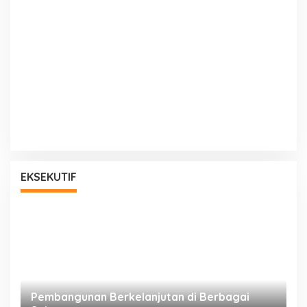
EKSEKUTIF
a
Pembangunan Berkelanjutan di Berbagai
P