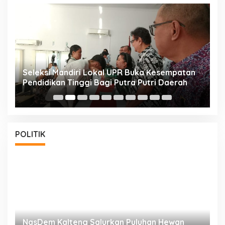
i
Seleksi Mandiri Lokal UPR Buka Kesempatan
S
Pendidikan Tinggi Bagi Putra Putri Daerah
K
POLITIK
NasDem Kalteng Salurkan Puluhan Hewan
N