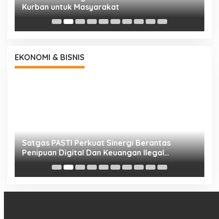
Kurban untuk Masyarakat
P
EKONOMI & BISNIS
h
Satgas PASTI Perkuat Sinergi Berantas
P
Penipuan Digital Dan Keuangan Ilegal
B
Nasional