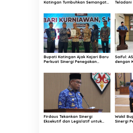
Katingan Tumbuhkan Semangat
Teladan
Juara Lewat Olahraga
Pemuda
Bupati Katingan Ajak Kajari Baru
Saiful: 
Perkuat Sinergi Penegakan
dengan K
Hukum dan Pembangunan
Ketulusa
Daerah
Firdaus Tekankan Sinergi
Wakil Bu
Eksekutif dan Legislatif untuk
Sinergi 
Perkuat Pembangunan Katingan
Wujudkan
Akuntabe