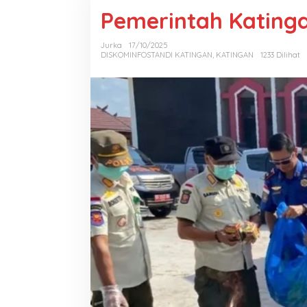
Pemerintah Katinga
Jurka
17/10/2025
DISKOMINFOSTANDI KATINGAN
,
KATINGAN
1233 Dilihat