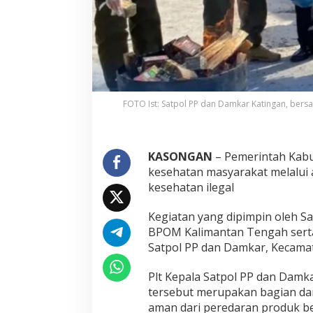
FOTO Ist: Satpol PP dan Damkar Katingan, bers
KASONGAN
– Pemerintah Kab
kesehatan masyarakat melalui
kesehatan ilegal
Kegiatan yang dipimpin oleh S
BPOM Kalimantan Tengah serta
Satpol PP dan Damkar, Kecamata
Plt Kepala Satpol PP dan Dam
tersebut merupakan bagian da
aman dari peredaran produk b