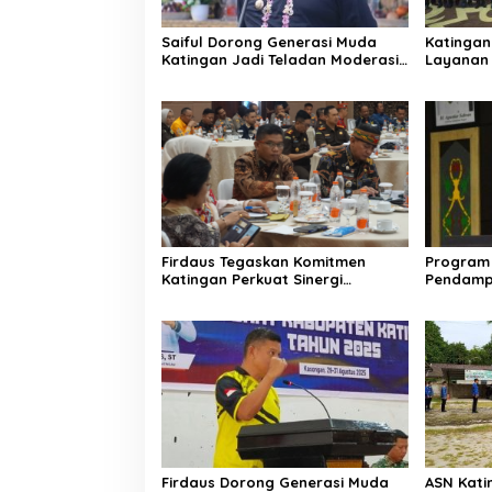
Saiful Dorong Generasi Muda
Katingan
Katingan Jadi Teladan Moderasi
Layanan 
dan Toleransi
PPID
Firdaus Tegaskan Komitmen
Program 
Katingan Perkuat Sinergi
Pendamp
Penanganan Konflik Sosial
Aparatur
Firdaus Dorong Generasi Muda
ASN Katin