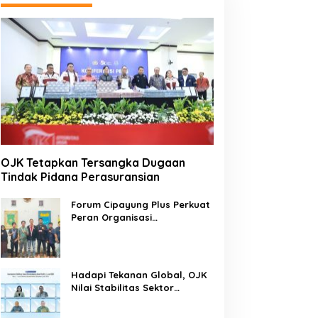
OJK Tetapkan Tersangka Dugaan
Tindak Pidana Perasuransian
Forum Cipayung Plus Perkuat
Peran Organisasi
Kepemudaan dan
Kemahasiswaan sebagai
Mitra Kritis Pemerintah
Hadapi Tekanan Global, OJK
Nilai Stabilitas Sektor
Keuangan Tetap Terjaga