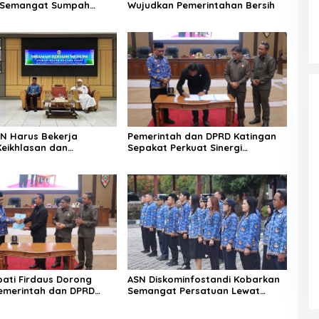
i Semangat Sumpah
Wujudkan Pemerintahan Bersih
ASN Harus Bekerja
Pemerintah dan DPRD Katingan
eikhlasan dan
Sepakat Perkuat Sinergi
n Hati
Pembangunan Daerah
pati Firdaus Dorong
ASN Diskominfostandi Kobarkan
Pemerintah dan DPRD
Semangat Persatuan Lewat
 Tata Kelola yang
Sumpah Pemuda
l