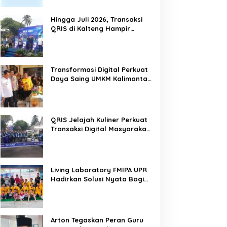
Hingga Juli 2026, Transaksi
QRIS di Kalteng Hampir
Sentuh Dua Puluh Juta
Transformasi Digital Perkuat
Daya Saing UMKM Kalimantan
Tengah
QRIS Jelajah Kuliner Perkuat
Transaksi Digital Masyarakat
Kalimantan Tengah
Living Laboratory FMIPA UPR
Hadirkan Solusi Nyata Bagi
Warga
Arton Tegaskan Peran Guru