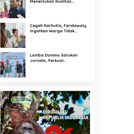
Menentukan Kualitas
Generasi Masa Depan
Kalteng
Cegah Karhutla, Faridawaty
Ingatkan Warga Tidak
Membuka Lahan dengan
Membakar
Lomba Domino Satukan
Jurnalis, Perkuat
Kebersamaan Bersama
Pelaku UMKM