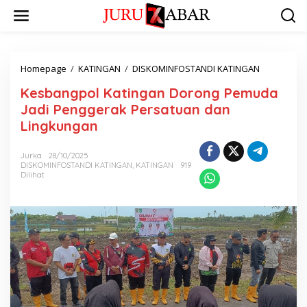
Homepage
/
KATINGAN
/
DISKOMINFOSTANDI KATINGAN
Kesbangpol Katingan Dorong Pemuda
Jadi Penggerak Persatuan dan
Lingkungan
Jurka
28/10/2025
DISKOMINFOSTANDI KATINGAN
,
KATINGAN
919
Dilihat