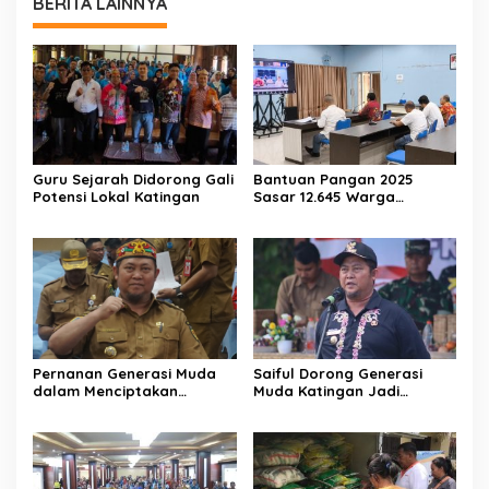
BERITA LAINNYA
Guru Sejarah Didorong Gali
Bantuan Pangan 2025
Potensi Lokal Katingan
Sasar 12.645 Warga
Katingan
Pernanan Generasi Muda
Saiful Dorong Generasi
dalam Menciptakan
Muda Katingan Jadi
Kehidupan Beragama
Teladan Moderasi dan
Toleransi