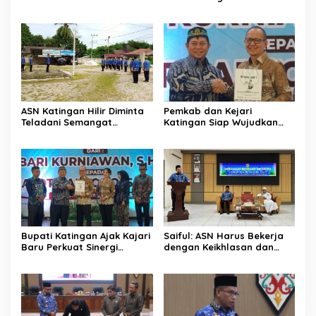
Kebun Rotan Rakyat
Semangat Juara Lewat
Olahraga
ASN Katingan Hilir Diminta
Pemkab dan Kejari
Teladani Semangat
Katingan Siap Wujudkan
Sumpah Pemuda
Pemerintahan Bersih
Bupati Katingan Ajak Kajari
Saiful: ASN Harus Bekerja
Baru Perkuat Sinergi
dengan Keikhlasan dan
Penegakan Hukum dan
Ketulusan Hati
Pembangunan Daerah