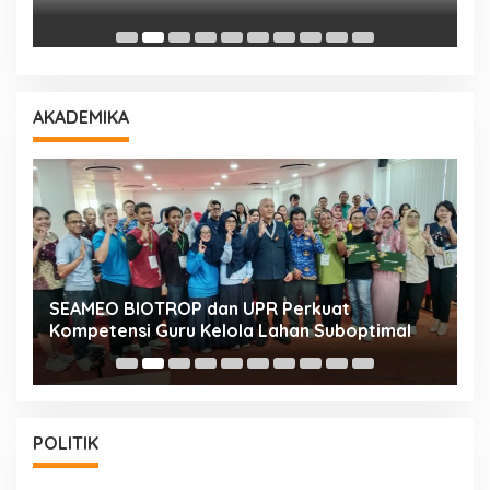
D
AKADEMIKA
n
SEAMEO BIOTROP dan UPR Perkuat
K
Kompetensi Guru Kelola Lahan Suboptimal
K
POLITIK