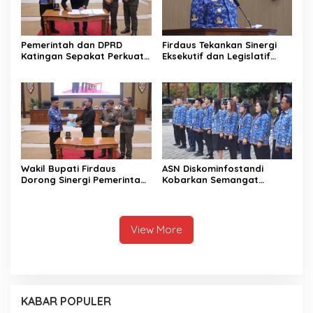
Pemerintah dan DPRD
Firdaus Tekankan Sinergi
Katingan Sepakat Perkuat
Eksekutif dan Legislatif
Sinergi Pembangunan
untuk Perkuat
Daerah
Pembangunan Katingan
Wakil Bupati Firdaus
ASN Diskominfostandi
Dorong Sinergi Pemerintah
Kobarkan Semangat
dan DPRD Wujudkan Tata
Persatuan Lewat Sumpah
Kelola yang Akuntabel
Pemuda
View More
KABAR POPULER