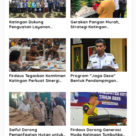
Katingan Dukung
Gerakan Pangan Murah,
Penguatan Layanan
Strategi Katingan
Informasi Publik dan PPID
Kendalikan Inflasi Daerah
Firdaus Tegaskan Komitmen
Program “Jaga Desa”
Katingan Perkuat Sinergi
Bentuk Pendampingan
Penanganan Konflik Sosial
Hukum bagi Aparatur Desa
di Katingan
Saiful Dorong
Firdaus Dorong Generasi
Pemanfaatan Hutan untuk
Muda Katingan Tumbuhkan