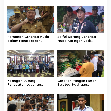
Katingan
Pernanan Generasi Muda
Saiful Dorong Generasi
dalam Menciptakan
Muda Katingan Jadi
Kehidupan Beragama
Teladan Moderasi dan
Toleransi
Katingan Dukung
Gerakan Pangan Murah,
Penguatan Layanan
Strategi Katingan
Informasi Publik dan PPID
Kendalikan Inflasi Daerah