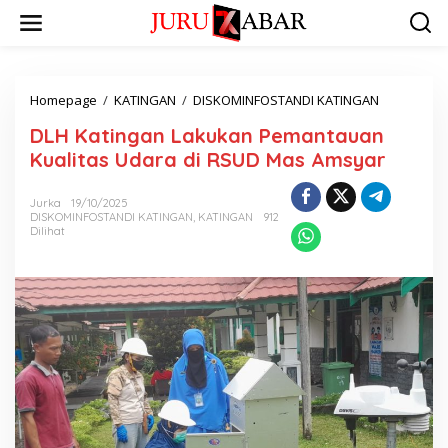
Homepage
/
KATINGAN
/
DISKOMINFOSTANDI KATINGAN
DLH Katingan Lakukan Pemantauan
Kualitas Udara di RSUD Mas Amsyar
Jurka
19/10/2025
DISKOMINFOSTANDI KATINGAN
,
KATINGAN
912
Dilihat