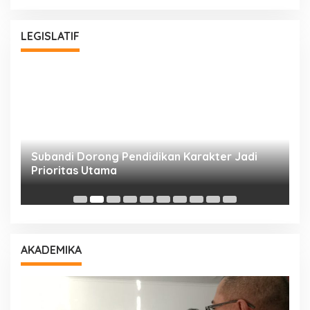
LEGISLATIF
Subandi Dorong Pendidikan Karakter Jadi
T
Prioritas Utama
D
AKADEMIKA