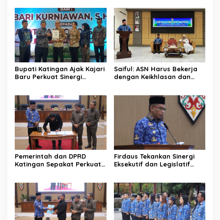
Bupati Katingan Ajak Kajari
Saiful: ASN Harus Bekerja
Baru Perkuat Sinergi
dengan Keikhlasan dan
Penegakan Hukum dan
Ketulusan Hati
Pembangunan Daerah
Pemerintah dan DPRD
Firdaus Tekankan Sinergi
Katingan Sepakat Perkuat
Eksekutif dan Legislatif
Sinergi Pembangunan
untuk Perkuat
Daerah
Pembangunan Katingan