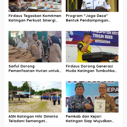
Firdaus Tegaskan Komitmen
Program “Jaga Desa”
Katingan Perkuat Sinergi
Bentuk Pendampingan
Penanganan Konflik Sosial
Hukum bagi Aparatur Desa
di Katingan
Saiful Dorong
Firdaus Dorong Generasi
Pemanfaatan Hutan untuk
Muda Katingan Tumbuhkan
Kebun Rotan Rakyat
Semangat Juara Lewat
Olahraga
ASN Katingan Hilir Diminta
Pemkab dan Kejari
Teladani Semangat
Katingan Siap Wujudkan
Sumpah Pemuda
Pemerintahan Bersih