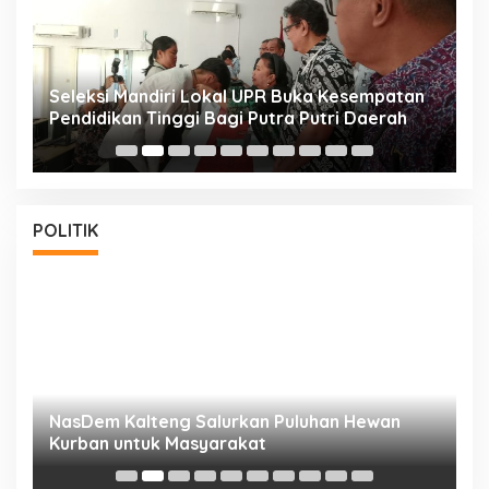
i
Seleksi Mandiri Lokal UPR Buka Kesempatan
S
Pendidikan Tinggi Bagi Putra Putri Daerah
K
POLITIK
NasDem Kalteng Salurkan Puluhan Hewan
N
Kurban untuk Masyarakat
P