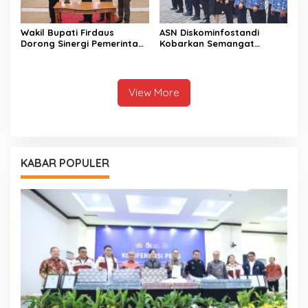
Wakil Bupati Firdaus
ASN Diskominfostandi
Dorong Sinergi Pemerintah
Kobarkan Semangat
dan DPRD Wujudkan Tata
Persatuan Lewat Sumpah
Kelola yang Akuntabel
Pemuda
View More
KABAR POPULER