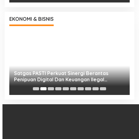
EKONOMI & BISNIS
h
Satgas PASTI Perkuat Sinergi Berantas
P
Penipuan Digital Dan Keuangan Ilegal
B
Nasional