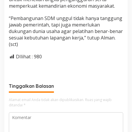
memperkuat kemandirian ekonomi masyarakat.
“Pembangunan SDM unggul tidak hanya tanggung
jawab pemerintah, tapi juga memerlukan
dukungan dunia usaha agar pelatihan benar-benar
sesuai kebutuhan lapangan kerja,” tutup Alman.
(sct)
DIlihat :
980
Tinggalkan Balasan
Alamat email Anda tidak akan dipublikasikan.
Ruas yang wajib
ditandai
*