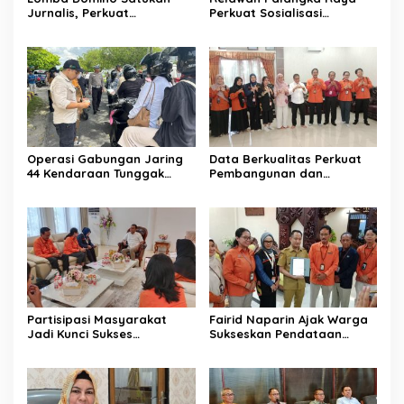
Jurnalis, Perkuat
Perkuat Sosialisasi
Kebersamaan Bersama
Pencegahan Kebakaran
Pelaku UMKM
Operasi Gabungan Jaring
Data Berkualitas Perkuat
44 Kendaraan Tunggak
Pembangunan dan
Pajak
Kesejahteraan Warga
Partisipasi Masyarakat
Fairid Naparin Ajak Warga
Jadi Kunci Sukses
Sukseskan Pendataan
Pelaksanaan SE 2026
SE2026