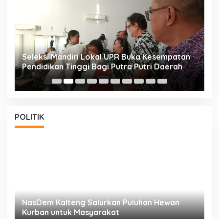
i
Seleksi Mandiri Lokal UPR Buka Kesempatan
S
Pendidikan Tinggi Bagi Putra Putri Daerah
K
POLITIK
NasDem Kalteng Salurkan Puluhan Hewan
N
Kurban untuk Masyarakat
P