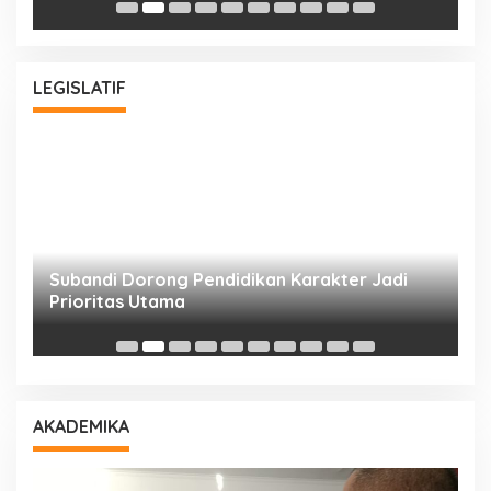
LEGISLATIF
Subandi Dorong Pendidikan Karakter Jadi
T
Prioritas Utama
D
AKADEMIKA