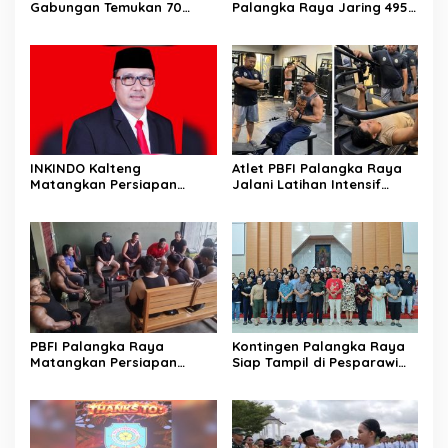
Gabungan Temukan 70
Palangka Raya Jaring 495
Penunggak Pajak
Kendaraan Menunggak
Pajak
INKINDO Kalteng
Atlet PBFI Palangka Raya
Matangkan Persiapan
Jalani Latihan Intensif
Musprov XII
Jelang Porprov 2026
PBFI Palangka Raya
Kontingen Palangka Raya
Matangkan Persiapan
Siap Tampil di Pesparawi
Porprov 2026
Nasional XIV