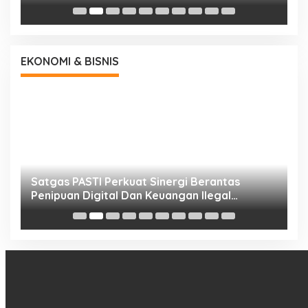
EKONOMI & BISNIS
h
Satgas PASTI Perkuat Sinergi Berantas
P
Penipuan Digital Dan Keuangan Ilegal
B
Nasional