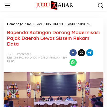
Homepage
/
KATINGAN
/
DISKOMINFOSTANDI KATINGAN
Bapenda Katingan Dorong Modernisasi
Pajak Daerah Lewat Sistem Rekam
Data
Jurka
22/10/2025
DISKOMINFOSTANDI KATINGAN
,
KATINGAN
839
Dilihat