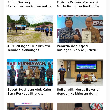
Saiful Dorong
Firdaus Dorong Generasi
Pemanfaatan Hutan untuk
Muda Katingan Tumbuhkan
Kebun Rotan Rakyat
Semangat Juara Lewat
Olahraga
ASN Katingan Hilir Diminta
Pemkab dan Kejari
Teladani Semangat
Katingan Siap Wujudkan
Sumpah Pemuda
Pemerintahan Bersih
Bupati Katingan Ajak Kajari
Saiful: ASN Harus Bekerja
Baru Perkuat Sinergi
dengan Keikhlasan dan
Penegakan Hukum dan
Ketulusan Hati
Pembangunan Daerah