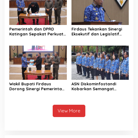
Pemerintah dan DPRD
Firdaus Tekankan Sinergi
Katingan Sepakat Perkuat
Eksekutif dan Legislatif
Sinergi Pembangunan
untuk Perkuat
Daerah
Pembangunan Katingan
Wakil Bupati Firdaus
ASN Diskominfostandi
Dorong Sinergi Pemerintah
Kobarkan Semangat
dan DPRD Wujudkan Tata
Persatuan Lewat Sumpah
Kelola yang Akuntabel
Pemuda
View More