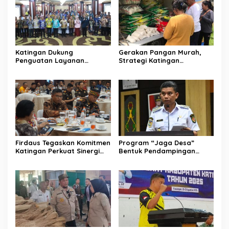
Katingan Dukung
Gerakan Pangan Murah,
Penguatan Layanan
Strategi Katingan
Informasi Publik dan PPID
Kendalikan Inflasi Daerah
Firdaus Tegaskan Komitmen
Program “Jaga Desa”
Katingan Perkuat Sinergi
Bentuk Pendampingan
Penanganan Konflik Sosial
Hukum bagi Aparatur Desa
di Katingan