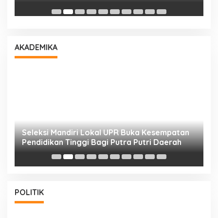
AKADEMIKA
i
Seleksi Mandiri Lokal UPR Buka Kesempatan
S
Pendidikan Tinggi Bagi Putra Putri Daerah
K
POLITIK