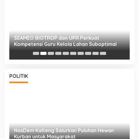
n
SEAMEO BIOTROP dan UPR Perkuat
K
Kompetensi Guru Kelola Lahan Suboptimal
K
POLITIK
NasDem Kalteng Salurkan Puluhan Hewan
N
Kurban untuk Masyarakat
P