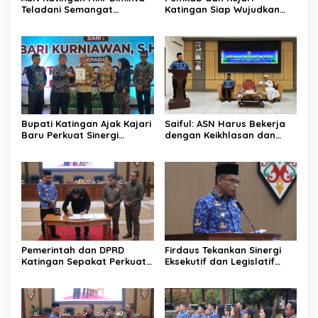
Teladani Semangat
Katingan Siap Wujudkan
Sumpah Pemuda
Pemerintahan Bersih
Bupati Katingan Ajak Kajari
Saiful: ASN Harus Bekerja
Baru Perkuat Sinergi
dengan Keikhlasan dan
Penegakan Hukum dan
Ketulusan Hati
Pembangunan Daerah
Pemerintah dan DPRD
Firdaus Tekankan Sinergi
Katingan Sepakat Perkuat
Eksekutif dan Legislatif
Sinergi Pembangunan
untuk Perkuat
Daerah
Pembangunan Katingan