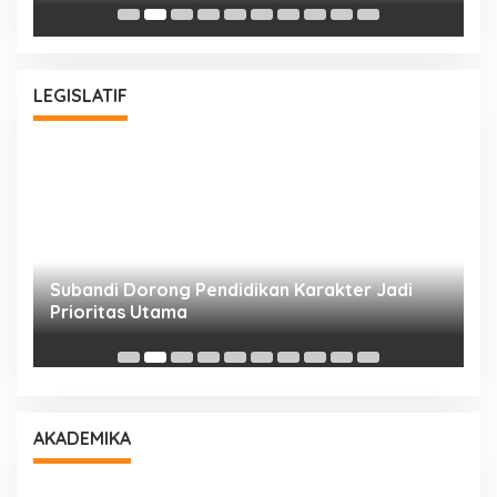
Bu
LEGISLATIF
Subandi Dorong Pendidikan Karakter Jadi
T
Prioritas Utama
D
AKADEMIKA