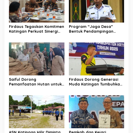
Firdaus Tegaskan Komitmen
Program “Jaga Desa”
Katingan Perkuat Sinergi
Bentuk Pendampingan
Penanganan Konflik Sosial
Hukum bagi Aparatur Desa
di Katingan
Saiful Dorong
Firdaus Dorong Generasi
Pemanfaatan Hutan untuk
Muda Katingan Tumbuhkan
Kebun Rotan Rakyat
Semangat Juara Lewat
Olahraga
ASN Katingan Hilir Diminta
Pemkab dan Kejari