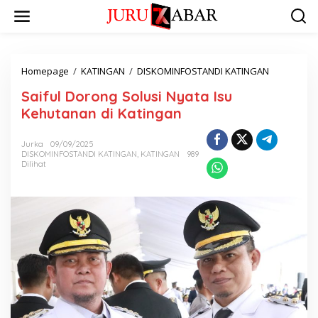
Homepage
/
KATINGAN
/
DISKOMINFOSTANDI KATINGAN
Saiful Dorong Solusi Nyata Isu
Kehutanan di Katingan
Jurka
09/09/2025
DISKOMINFOSTANDI KATINGAN
,
KATINGAN
989
Dilihat