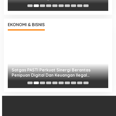
EKONOMI & BISNIS
h
Satgas PASTI Perkuat Sinergi Berantas
P
Penipuan Digital Dan Keuangan Ilegal
B
Nasional