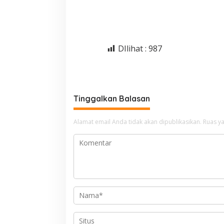
DIlihat :
987
Tinggalkan Balasan
Alamat email Anda tidak akan dipublikasikan.
Ruas ya