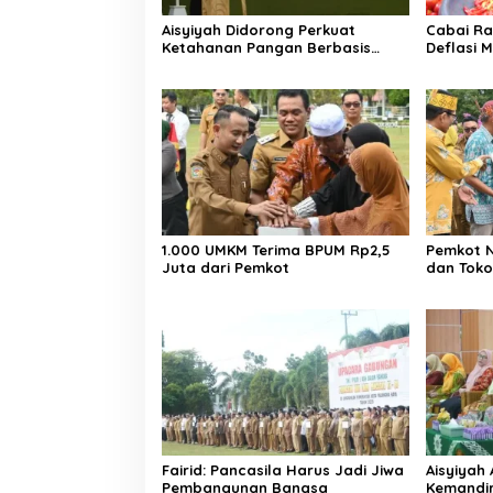
Aisyiyah Didorong Perkuat
Cabai Ra
Ketahanan Pangan Berbasis
Deflasi M
Desa
1.000 UMKM Terima BPUM Rp2,5
Pemkot N
Juta dari Pemkot
dan Toko
Fairid: Pancasila Harus Jadi Jiwa
Aisyiyah
Pembangunan Bangsa
Kemandi