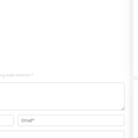
ng wajib ditandai
*