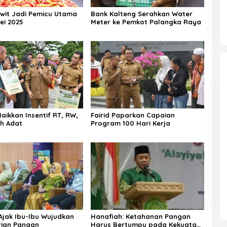
wit Jadi Pemicu Utama
Bank Kalteng Serahkan Water
ei 2025
Meter ke Pemkot Palangka Raya
aikkan Insentif RT, RW,
Fairid Paparkan Capaian
h Adat
Program 100 Hari Kerja
 Ajak Ibu-Ibu Wujudkan
Hanafiah: Ketahanan Pangan
rian Pangan
Harus Bertumpu pada Kekuatan