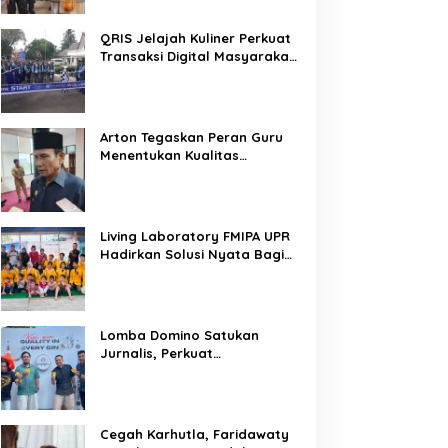
QRIS Jelajah Kuliner Perkuat
Transaksi Digital Masyarakat
Kalimantan Tengah
Arton Tegaskan Peran Guru
Menentukan Kualitas
Generasi Masa Depan
Kalteng
Living Laboratory FMIPA UPR
Hadirkan Solusi Nyata Bagi
Warga
Lomba Domino Satukan
Jurnalis, Perkuat
Kebersamaan Bersama
Pelaku UMKM
Cegah Karhutla, Faridawaty