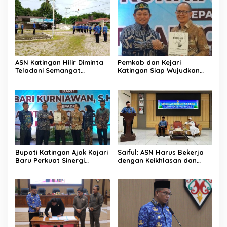
ASN Katingan Hilir Diminta
Pemkab dan Kejari
Teladani Semangat
Katingan Siap Wujudkan
Sumpah Pemuda
Pemerintahan Bersih
Bupati Katingan Ajak Kajari
Saiful: ASN Harus Bekerja
Baru Perkuat Sinergi
dengan Keikhlasan dan
Penegakan Hukum dan
Ketulusan Hati
Pembangunan Daerah