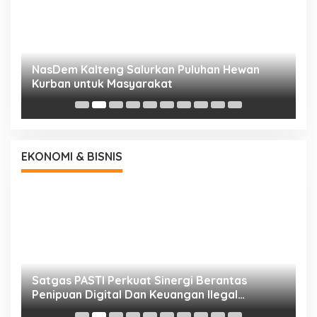
NasDem Kalteng Salurkan Puluhan Hewan
N
Kurban untuk Masyarakat
P
EKONOMI & BISNIS
h
Satgas PASTI Perkuat Sinergi Berantas
P
Penipuan Digital Dan Keuangan Ilegal
B
Nasional