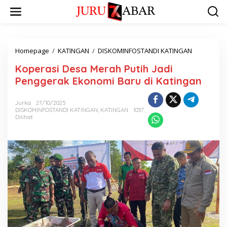
Homepage
/
KATINGAN
/
DISKOMINFOSTANDI KATINGAN
Koperasi Desa Merah Putih Jadi
Penggerak Ekonomi Baru di Katingan
Jurka
27/10/2025
DISKOMINFOSTANDI KATINGAN
,
KATINGAN
1037
Dilihat