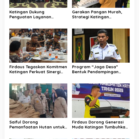
Katingan Dukung
Gerakan Pangan Murah,
Penguatan Layanan
Strategi Katingan
Informasi Publik dan PPID
Kendalikan Inflasi Daerah
Firdaus Tegaskan Komitmen
Program “Jaga Desa”
Katingan Perkuat Sinergi
Bentuk Pendampingan
Penanganan Konflik Sosial
Hukum bagi Aparatur Desa
di Katingan
Saiful Dorong
Firdaus Dorong Generasi
Pemanfaatan Hutan untuk
Muda Katingan Tumbuhkan
Kebun Rotan Rakyat
Semangat Juara Lewat
Olahraga