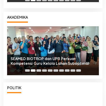
AKADEMIKA
n
SEAMEO BIOTROP dan UPR Perkuat
K
Kompetensi Guru Kelola Lahan Suboptimal
K
POLITIK