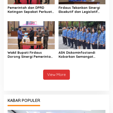
Pemerintah dan DPRD
Firdaus Tekankan Sinergi
Katingan Sepakat Perkuat
Eksekutif dan Legislatif
Sinergi Pembangunan
untuk Perkuat
Daerah
Pembangunan Katingan
Wakil Bupati Firdaus
ASN Diskominfostandi
Dorong Sinergi Pemerintah
Kobarkan Semangat
dan DPRD Wujudkan Tata
Persatuan Lewat Sumpah
Kelola yang Akuntabel
Pemuda
View More
KABAR POPULER