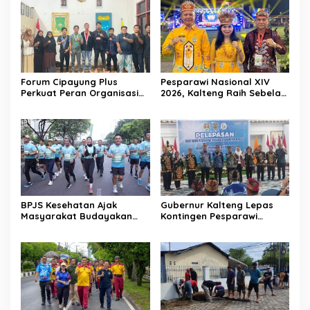
Forum Cipayung Plus
Pesparawi Nasional XIV
Perkuat Peran Organisasi
2026, Kalteng Raih Sebelas
Kepemudaan dan
Emas dan Satu Perak
Kemahasiswaan sebagai
Mitra Kritis Pemerintah
BPJS Kesehatan Ajak
Gubernur Kalteng Lepas
Masyarakat Budayakan
Kontingen Pesparawi
Hidup Sehat Melalui Fun
Menuju Manokwari
Run