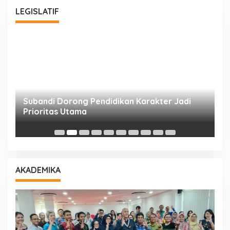
LEGISLATIF
Subandi Dorong Pendidikan Karakter Jadi
T
Prioritas Utama
D
AKADEMIKA