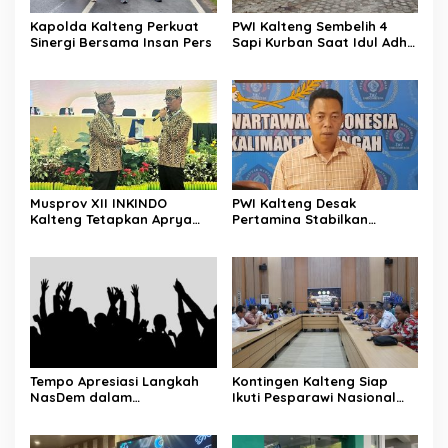
Kapolda Kalteng Perkuat
PWI Kalteng Sembelih 4
Sinergi Bersama Insan Pers
Sapi Kurban Saat Idul Adha
1447 H
Musprov XII INKINDO
PWI Kalteng Desak
Kalteng Tetapkan Aprya
Pertamina Stabilkan
Surya Sebagai Ketua
Pasokan BBM Masyarakat
Periode Baru
Tempo Apresiasi Langkah
Kontingen Kalteng Siap
NasDem dalam
Ikuti Pesparawi Nasional
Menyampaikan Aspirasi
XIV Manokwari
Secara Langsung