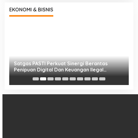
EKONOMI & BISNIS
h
Satgas PASTI Perkuat Sinergi Berantas
P
Penipuan Digital Dan Keuangan Ilegal
B
Nasional