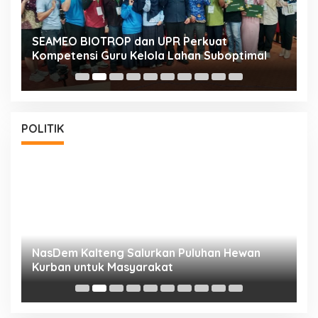
n
SEAMEO BIOTROP dan UPR Perkuat
K
Kompetensi Guru Kelola Lahan Suboptimal
K
POLITIK
NasDem Kalteng Salurkan Puluhan Hewan
N
Kurban untuk Masyarakat
P