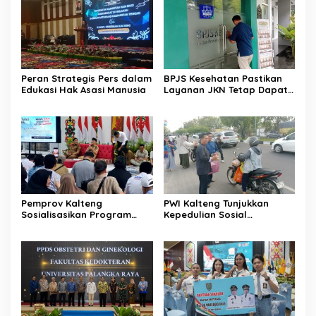
Peran Strategis Pers dalam
BPJS Kesehatan Pastikan
Edukasi Hak Asasi Manusia
Layanan JKN Tetap Dapat
Diakses Saat Mudik
Pemprov Kalteng
PWI Kalteng Tunjukkan
Sosialisasikan Program
Kepedulian Sosial
Kartu Huma Betang
Wartawan di Bulan
Sejahtera
Ramadan