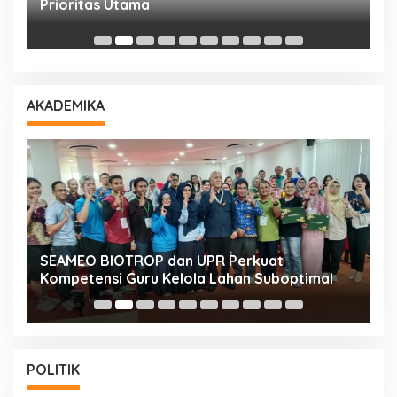
Prioritas Utama
D
AKADEMIKA
n
SEAMEO BIOTROP dan UPR Perkuat
K
Kompetensi Guru Kelola Lahan Suboptimal
K
POLITIK