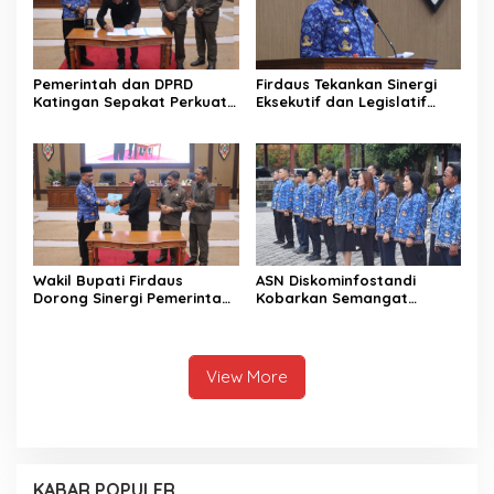
Pemerintah dan DPRD
Firdaus Tekankan Sinergi
Katingan Sepakat Perkuat
Eksekutif dan Legislatif
Sinergi Pembangunan
untuk Perkuat
Daerah
Pembangunan Katingan
Wakil Bupati Firdaus
ASN Diskominfostandi
Dorong Sinergi Pemerintah
Kobarkan Semangat
dan DPRD Wujudkan Tata
Persatuan Lewat Sumpah
Kelola yang Akuntabel
Pemuda
View More
KABAR POPULER