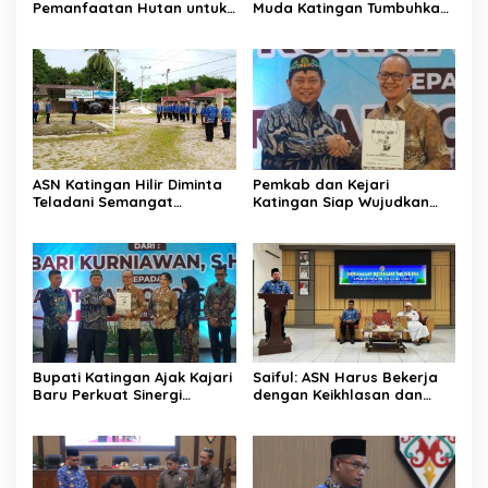
Pemanfaatan Hutan untuk
Muda Katingan Tumbuhkan
Kebun Rotan Rakyat
Semangat Juara Lewat
Olahraga
ASN Katingan Hilir Diminta
Pemkab dan Kejari
Teladani Semangat
Katingan Siap Wujudkan
Sumpah Pemuda
Pemerintahan Bersih
Bupati Katingan Ajak Kajari
Saiful: ASN Harus Bekerja
Baru Perkuat Sinergi
dengan Keikhlasan dan
Penegakan Hukum dan
Ketulusan Hati
Pembangunan Daerah