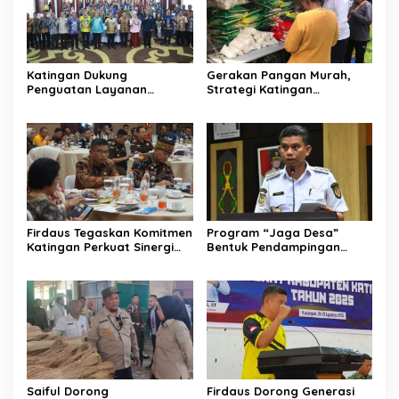
Katingan Dukung
Gerakan Pangan Murah,
Penguatan Layanan
Strategi Katingan
Informasi Publik dan PPID
Kendalikan Inflasi Daerah
Firdaus Tegaskan Komitmen
Program “Jaga Desa”
Katingan Perkuat Sinergi
Bentuk Pendampingan
Penanganan Konflik Sosial
Hukum bagi Aparatur Desa
di Katingan
Saiful Dorong
Firdaus Dorong Generasi