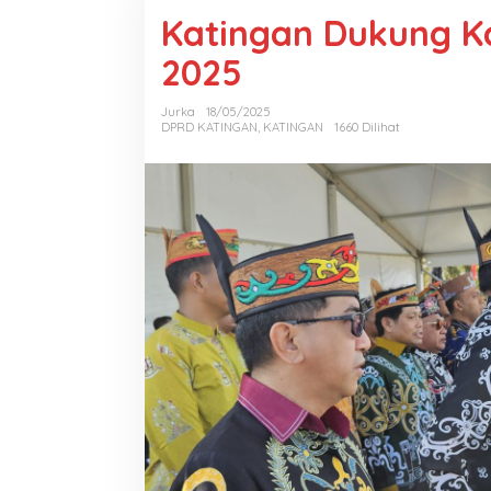
Katingan Dukung K
2025
Jurka
18/05/2025
DPRD KATINGAN
,
KATINGAN
1660 Dilihat