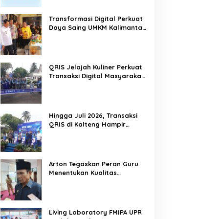
Transformasi Digital Perkuat
Daya Saing UMKM Kalimantan
Tengah
QRIS Jelajah Kuliner Perkuat
Transaksi Digital Masyarakat
Kalimantan Tengah
Hingga Juli 2026, Transaksi
QRIS di Kalteng Hampir
Sentuh Dua Puluh Juta
Arton Tegaskan Peran Guru
Menentukan Kualitas
Generasi Masa Depan
Kalteng
Living Laboratory FMIPA UPR