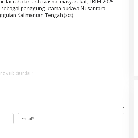
i daerah dan antusiasme masyarakat, FBIM 2025
 sebagai panggung utama budaya Nusantara
nggulan Kalimantan Tengah.(sct)
ng wajib ditandai
*