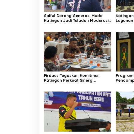
Saiful Dorong Generasi Muda
Katingan
Katingan Jadi Teladan Moderasi
Layanan 
dan Toleransi
PPID
Firdaus Tegaskan Komitmen
Program 
Katingan Perkuat Sinergi
Pendamp
Penanganan Konflik Sosial
Aparatur