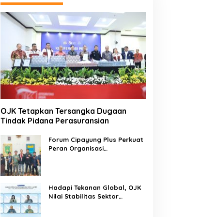
OJK Tetapkan Tersangka Dugaan
Tindak Pidana Perasuransian
Forum Cipayung Plus Perkuat
Peran Organisasi
Kepemudaan dan
Kemahasiswaan sebagai
Mitra Kritis Pemerintah
Hadapi Tekanan Global, OJK
Nilai Stabilitas Sektor
Keuangan Tetap Terjaga