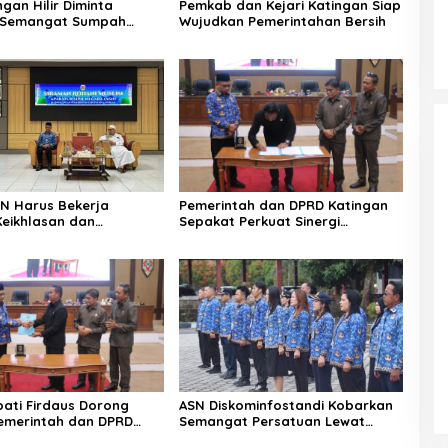
gan Hilir Diminta
Pemkab dan Kejari Katingan Siap
i Semangat Sumpah
Wujudkan Pemerintahan Bersih
ASN Harus Bekerja
Pemerintah dan DPRD Katingan
eikhlasan dan
Sepakat Perkuat Sinergi
n Hati
Pembangunan Daerah
pati Firdaus Dorong
ASN Diskominfostandi Kobarkan
Pemerintah dan DPRD
Semangat Persatuan Lewat
 Tata Kelola yang
Sumpah Pemuda