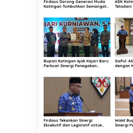
Firdaus Dorong Generasi Muda
ASN Katin
Katingan Tumbuhkan Semangat
Teladan
Juara Lewat Olahraga
Pemuda
Bupati Katingan Ajak Kajari Baru
Saiful: 
Perkuat Sinergi Penegakan
dengan K
Hukum dan Pembangunan
Ketulusa
Daerah
Firdaus Tekankan Sinergi
Wakil Bu
Eksekutif dan Legislatif untuk
Sinergi 
Perkuat Pembangunan Katingan
Wujudkan