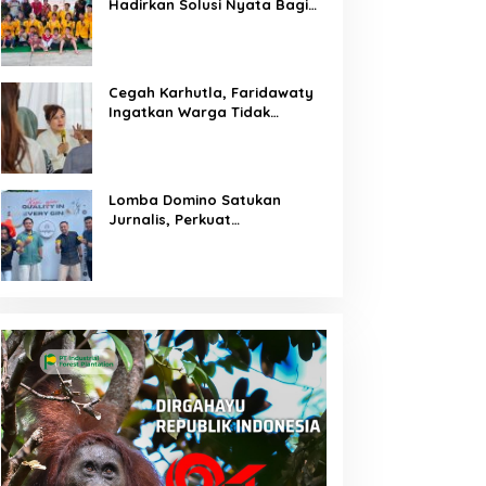
Hadirkan Solusi Nyata Bagi
Warga
Cegah Karhutla, Faridawaty
Ingatkan Warga Tidak
Membuka Lahan dengan
Membakar
Lomba Domino Satukan
Jurnalis, Perkuat
Kebersamaan Bersama
Pelaku UMKM