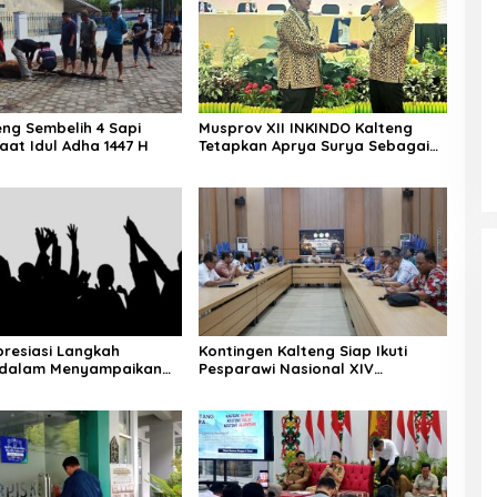
eng Sembelih 4 Sapi
Musprov XII INKINDO Kalteng
aat Idul Adha 1447 H
Tetapkan Aprya Surya Sebagai
Ketua Periode Baru
resiasi Langkah
Kontingen Kalteng Siap Ikuti
dalam Menyampaikan
Pesparawi Nasional XIV
 Secara Langsung
Manokwari