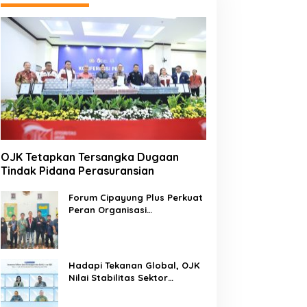
OJK Tetapkan Tersangka Dugaan
Tindak Pidana Perasuransian
Forum Cipayung Plus Perkuat
Peran Organisasi
Kepemudaan dan
Kemahasiswaan sebagai
Mitra Kritis Pemerintah
Hadapi Tekanan Global, OJK
Nilai Stabilitas Sektor
Keuangan Tetap Terjaga