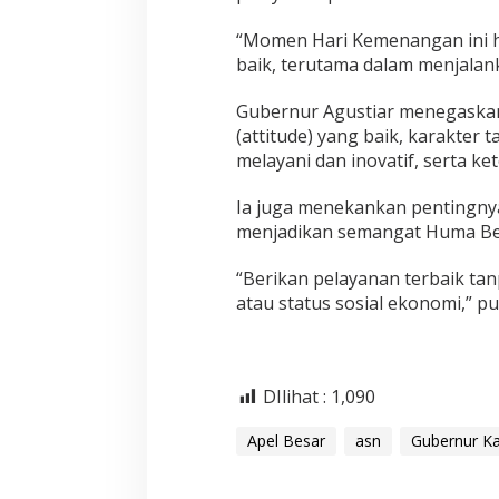
“Momen Hari Kemenangan ini he
baik, terutama dalam menjalan
Gubernur Agustiar menegaskan 
(attitude) yang baik, karakter 
melayani dan inovatif, serta ke
Ia juga menekankan pentingnya
menjadikan semangat Huma Beta
“Berikan pelayanan terbaik ta
atau status sosial ekonomi,” p
DIlihat :
1,090
Apel Besar
asn
Gubernur Ka