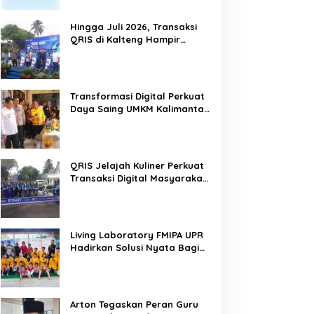
Hingga Juli 2026, Transaksi
QRIS di Kalteng Hampir
Sentuh Dua Puluh Juta
Transformasi Digital Perkuat
Daya Saing UMKM Kalimantan
Tengah
QRIS Jelajah Kuliner Perkuat
Transaksi Digital Masyarakat
Kalimantan Tengah
Living Laboratory FMIPA UPR
Hadirkan Solusi Nyata Bagi
Warga
Arton Tegaskan Peran Guru