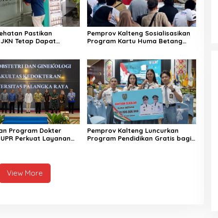
ehatan Pastikan
Pemprov Kalteng Sosialisasikan
 JKN Tetap Dapat
Program Kartu Huma Betang
Saat Mudik
Sejahtera
an Program Dokter
Pemprov Kalteng Luncurkan
s UPR Perkuat Layanan
Program Pendidikan Gratis bagi
an Daerah
Puluhan Ribu Siswa
View More