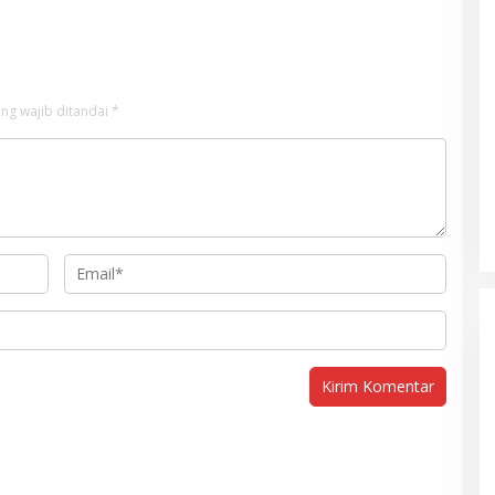
ng wajib ditandai
*