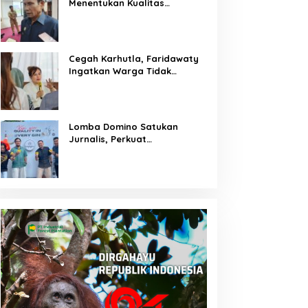
Menentukan Kualitas
Generasi Masa Depan
Kalteng
Cegah Karhutla, Faridawaty
Ingatkan Warga Tidak
Membuka Lahan dengan
Membakar
Lomba Domino Satukan
Jurnalis, Perkuat
Kebersamaan Bersama
Pelaku UMKM