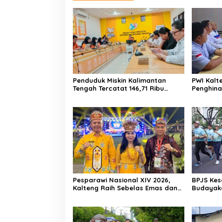
Penduduk Miskin Kalimantan
PWI Kalt
Tengah Tercatat 146,71 Ribu
Penghina
Orang
Polda Ka
Pesparawi Nasional XIV 2026,
BPJS Kes
Kalteng Raih Sebelas Emas dan
Budayaka
Satu Perak
Fun Run