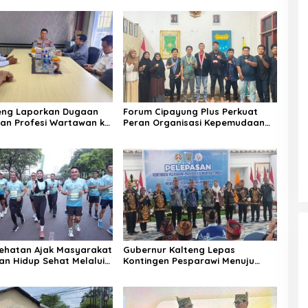
eng Laporkan Dugaan
Forum Cipayung Plus Perkuat
an Profesi Wartawan ke
Peran Organisasi Kepemudaan
lteng
dan Kemahasiswaan sebagai
Mitra Kritis Pemerintah
ehatan Ajak Masyarakat
Gubernur Kalteng Lepas
n Hidup Sehat Melalui
Kontingen Pesparawi Menuju
Manokwari