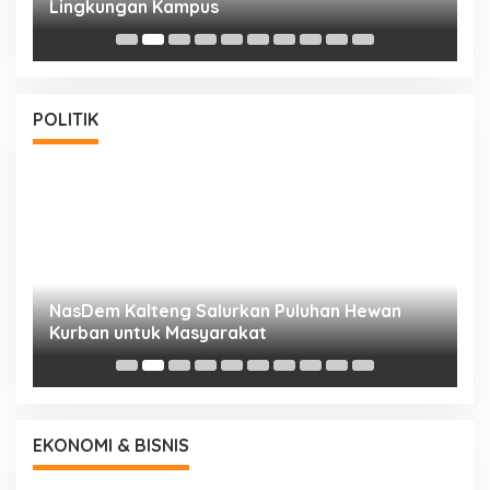
Lingkungan Kampus
S
POLITIK
NasDem Kalteng Salurkan Puluhan Hewan
N
Kurban untuk Masyarakat
P
EKONOMI & BISNIS