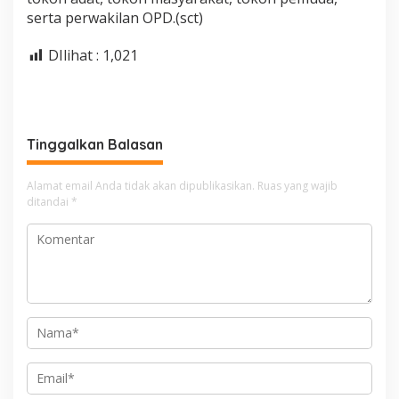
serta perwakilan OPD.(sct)
DIlihat :
1,021
Tinggalkan Balasan
Alamat email Anda tidak akan dipublikasikan.
Ruas yang wajib
ditandai
*