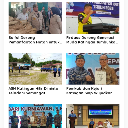
di Katingan
Saiful Dorong
Firdaus Dorong Generasi
Pemanfaatan Hutan untuk
Muda Katingan Tumbuhkan
Kebun Rotan Rakyat
Semangat Juara Lewat
Olahraga
ASN Katingan Hilir Diminta
Pemkab dan Kejari
Teladani Semangat
Katingan Siap Wujudkan
Sumpah Pemuda
Pemerintahan Bersih