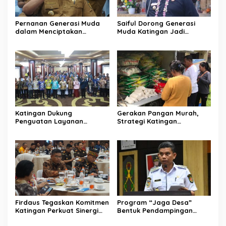
Pernanan Generasi Muda
Saiful Dorong Generasi
dalam Menciptakan
Muda Katingan Jadi
Kehidupan Beragama
Teladan Moderasi dan
Toleransi
Katingan Dukung
Gerakan Pangan Murah,
Penguatan Layanan
Strategi Katingan
Informasi Publik dan PPID
Kendalikan Inflasi Daerah
Firdaus Tegaskan Komitmen
Program “Jaga Desa”
Katingan Perkuat Sinergi
Bentuk Pendampingan
Penanganan Konflik Sosial
Hukum bagi Aparatur Desa