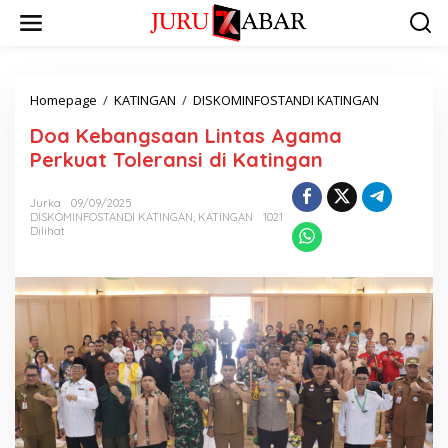
Homepage
/
KATINGAN
/
DISKOMINFOSTANDI KATINGAN
Doa Kebangsaan Lintas Agama
Perkuat Toleransi di Katingan
Jurka
09/09/2025
DISKOMINFOSTANDI KATINGAN
,
KATINGAN
1021
Dilihat