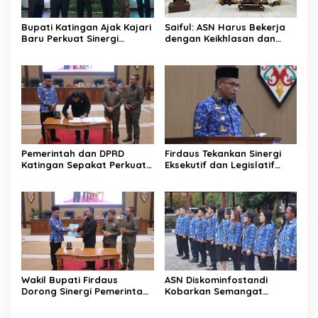
Bupati Katingan Ajak Kajari
Saiful: ASN Harus Bekerja
Baru Perkuat Sinergi
dengan Keikhlasan dan
Penegakan Hukum dan
Ketulusan Hati
Pembangunan Daerah
Pemerintah dan DPRD
Firdaus Tekankan Sinergi
Katingan Sepakat Perkuat
Eksekutif dan Legislatif
Sinergi Pembangunan
untuk Perkuat
Daerah
Pembangunan Katingan
Wakil Bupati Firdaus
ASN Diskominfostandi
Dorong Sinergi Pemerintah
Kobarkan Semangat
dan DPRD Wujudkan Tata
Persatuan Lewat Sumpah
Kelola yang Akuntabel
Pemuda