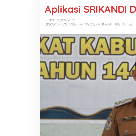
Aplikasi SRIKANDI D
Jurka
03/09/2025
DISKOMINFOSTANDI KATINGAN
,
KATINGAN
892 Dilihat