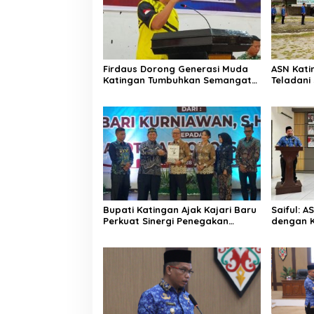
Firdaus Dorong Generasi Muda
ASN Katin
Katingan Tumbuhkan Semangat
Teladan
Juara Lewat Olahraga
Pemuda
Bupati Katingan Ajak Kajari Baru
Saiful: 
Perkuat Sinergi Penegakan
dengan K
Hukum dan Pembangunan
Ketulusa
Daerah