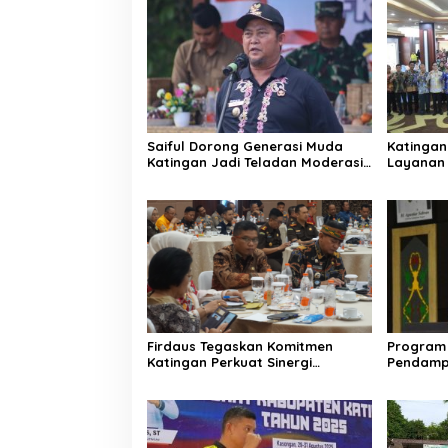
Saiful Dorong Generasi Muda
Katingan
Katingan Jadi Teladan Moderasi
Layanan 
dan Toleransi
PPID
Firdaus Tegaskan Komitmen
Program 
Katingan Perkuat Sinergi
Pendamp
Penanganan Konflik Sosial
Aparatur