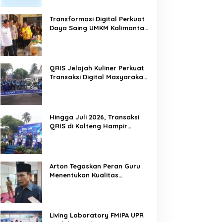
Transformasi Digital Perkuat
Daya Saing UMKM Kalimantan
Tengah
QRIS Jelajah Kuliner Perkuat
Transaksi Digital Masyarakat
Kalimantan Tengah
Hingga Juli 2026, Transaksi
QRIS di Kalteng Hampir
Sentuh Dua Puluh Juta
Arton Tegaskan Peran Guru
Menentukan Kualitas
Generasi Masa Depan
Kalteng
Living Laboratory FMIPA UPR