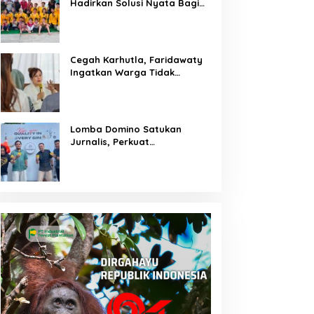
Hadirkan Solusi Nyata Bagi
Warga
Cegah Karhutla, Faridawaty
Ingatkan Warga Tidak
Membuka Lahan dengan
Membakar
Lomba Domino Satukan
Jurnalis, Perkuat
Kebersamaan Bersama
Pelaku UMKM