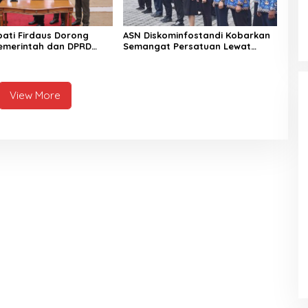
pati Firdaus Dorong
ASN Diskominfostandi Kobarkan
Pemerintah dan DPRD
Semangat Persatuan Lewat
 Tata Kelola yang
Sumpah Pemuda
l
View More