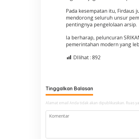
Pada kesempatan itu, Firdaus
mendorong seluruh unsur peme
pentingnya pengelolaan arsip.
Ia berharap, peluncuran SRI
pemerintahan modern yang lebi
DIlihat :
892
Tinggalkan Balasan
Alamat email Anda tidak akan dipublikasikan.
Ruas ya