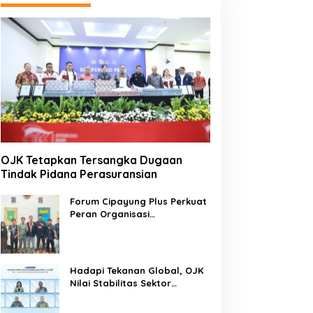
OJK Tetapkan Tersangka Dugaan
Tindak Pidana Perasuransian
Forum Cipayung Plus Perkuat
Peran Organisasi
Kepemudaan dan
Kemahasiswaan sebagai
Mitra Kritis Pemerintah
Hadapi Tekanan Global, OJK
Nilai Stabilitas Sektor
Keuangan Tetap Terjaga