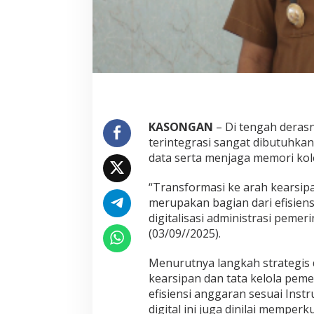
KASONGAN
– Di tengah derasn
terintegrasi sangat dibutuhk
data serta menjaga memori kol
“Transformasi ke arah kearsipa
merupakan bagian dari efisien
digitalisasi administrasi pemer
(03/09//2025).
Menurutnya langkah strategis
kearsipan dan tata kelola pem
efisiensi anggaran sesuai Inst
digital ini juga dinilai memperk