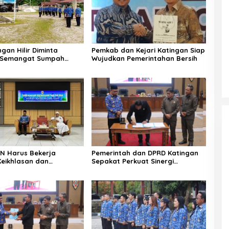
gan Hilir Diminta
Pemkab dan Kejari Katingan Siap
i Semangat Sumpah
Wujudkan Pemerintahan Bersih
ASN Harus Bekerja
Pemerintah dan DPRD Katingan
eikhlasan dan
Sepakat Perkuat Sinergi
n Hati
Pembangunan Daerah