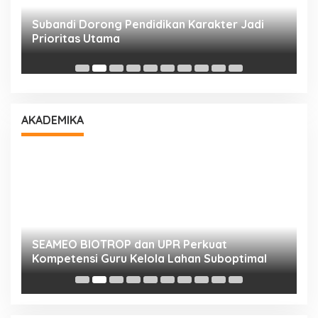
Subandi Dorong Pendidikan Karakter Jadi
T
Prioritas Utama
D
AKADEMIKA
n
SEAMEO BIOTROP dan UPR Perkuat
K
Kompetensi Guru Kelola Lahan Suboptimal
K