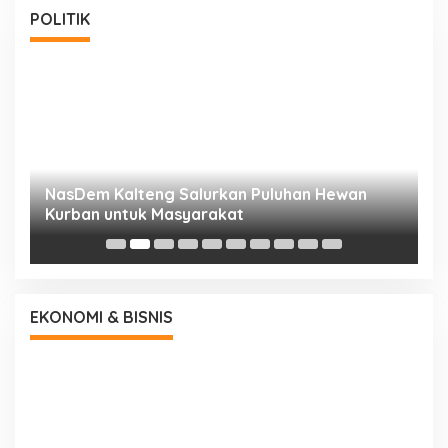
POLITIK
NasDem Kalteng Salurkan Puluhan Hewan
N
Kurban untuk Masyarakat
P
EKONOMI & BISNIS