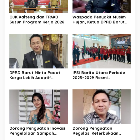
OJK Kalteng dan TPAKD
Waspada Penyakit Musim
Susun Program Kerja 2026
Hujan, Ketua DPRD Barut
Imbau Peran Aktif Warga
DPRD Barut Minta Padat
IPSI Barito Utara Periode
Karya Lebih Adaptif
2025–2029 Resmi
dengan Kebutuhan Ekonomi
Dikukuhkan
Warga
Dorong Penguatan Inovasi
Dorong Penguatan
Pengelolaan Sampah
Regulasi Keterbukaan
Berkelanjutan
Informasi