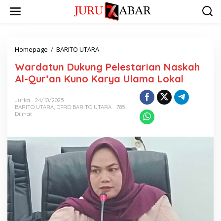
Homepage
/
BARITO UTARA
Wardatun Dukung Pelestarian Naskah
Al-Qur’an Kuno Karya Ulama Lokal
Jurka
24/10/2025
BARITO UTARA
,
DPRD BARITO UTARA
785
Dilihat