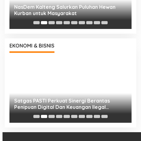
NasDem Kalteng Salurkan Puluhan Hewan
N
Kurban untuk Masyarakat
P
EKONOMI & BISNIS
h
Satgas PASTI Perkuat Sinergi Berantas
P
Penipuan Digital Dan Keuangan Ilegal
B
Nasional