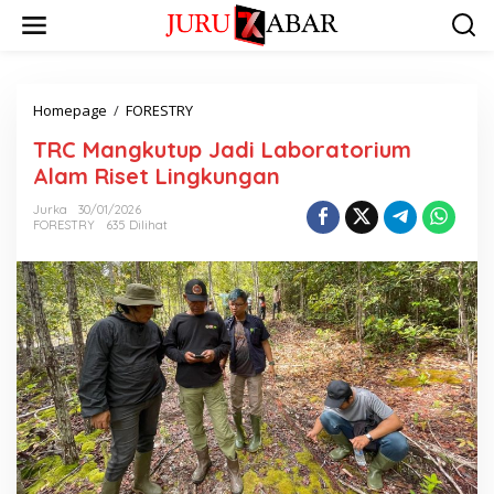
Homepage
/
FORESTRY
TRC Mangkutup Jadi Laboratorium
Alam Riset Lingkungan
Jurka
30/01/2026
FORESTRY
635 Dilihat