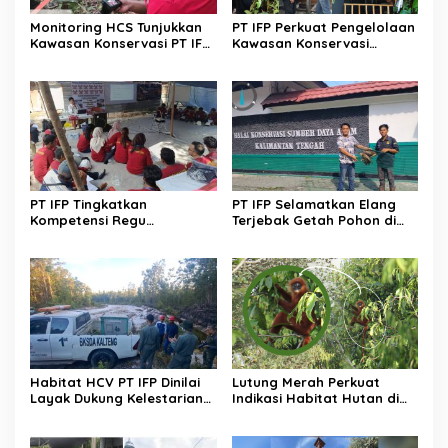
Monitoring HCS Tunjukkan
PT IFP Perkuat Pengelolaan
Kawasan Konservasi PT IFP
Kawasan Konservasi
Tetap Terjaga
Secara Terpadu
PT IFP Tingkatkan
PT IFP Selamatkan Elang
Kompetensi Regu
Terjebak Getah Pohon di
Pengendalian Karhutla
Kawasan Konservasi
Habitat HCV PT IFP Dinilai
Lutung Merah Perkuat
Layak Dukung Kelestarian
Indikasi Habitat Hutan di
Orangutan
Kawasan Konservasi PT IFP