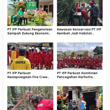
PT IFP Perkuat Pengelolaan
Kawasan Konservasi PT IFP
Sampah Dukung Ekonomi
Kembali Jadi Habitat
Sirkular
Translokasi Orangutan
PT IFP Perkuat
PT IFP Perkuat Komitmen
Kesiapsiagaan Fire Crew
Pencegahan Karhutla
Hadapi Ancaman Karhutla
Sesuai Standar Regulasi
Nasional