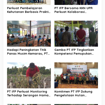
Perkuat Pembelajaran
PT IFP Bersama KKN UPR
Kehutanan Berbasis Praktik
Perkuat Kolaborasi
Lapangan, PT IFP Terima
Kembangkan Literasi
Mahasiswa INSTIPER
Masyarakat Desa
Yogyakarta
Hadapi Peningkatan Titik
Gemba PT IFP Tingkatkan
Panas Musim Kemarau, PT
Kompetensi Pemupukan
IFP Perkuat Sinergi Cegah
Tanaman Acacia
Karhutla
Crassicarpa
PT IFP Perkuat Monitoring
Komitmen PT IFP Dukung
Terhadap Serangan Hama
Pengelolaan Hutan
Uret pada Tanaman Acacia
Berkelanjutan Melalui
Crassicarpa
Pencegahan Karhutla