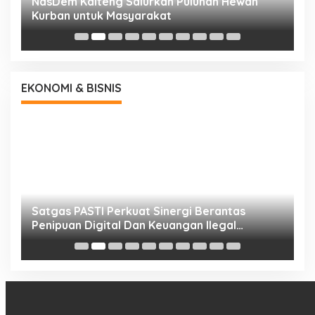
NasDem Kalteng Salurkan Puluhan Hewan
N
Kurban untuk Masyarakat
P
EKONOMI & BISNIS
h
Satgas PASTI Perkuat Sinergi Berantas
P
Penipuan Digital Dan Keuangan Ilegal
B
Nasional