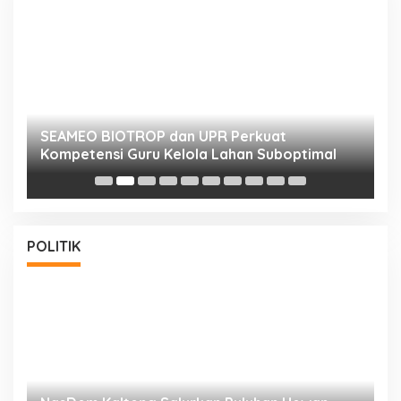
n
SEAMEO BIOTROP dan UPR Perkuat
K
Kompetensi Guru Kelola Lahan Suboptimal
K
POLITIK