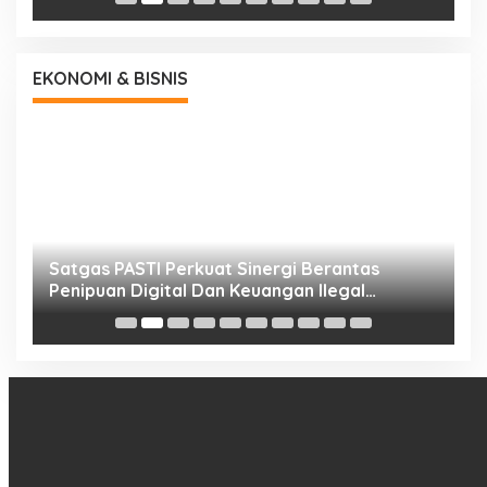
EKONOMI & BISNIS
h
Satgas PASTI Perkuat Sinergi Berantas
P
Penipuan Digital Dan Keuangan Ilegal
B
Nasional