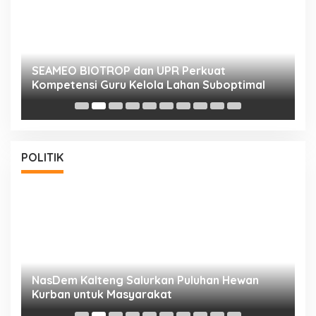
n
SEAMEO BIOTROP dan UPR Perkuat
K
Kompetensi Guru Kelola Lahan Suboptimal
K
POLITIK
NasDem Kalteng Salurkan Puluhan Hewan
N
Kurban untuk Masyarakat
P