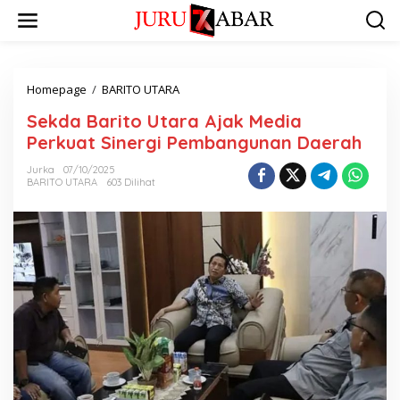
Homepage
/
BARITO UTARA
Sekda Barito Utara Ajak Media
Perkuat Sinergi Pembangunan Daerah
Jurka
07/10/2025
BARITO UTARA
603 Dilihat