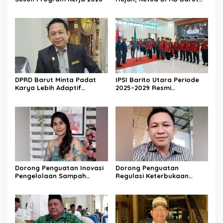
Imbau Peran Aktif Warga
DPRD Barut Minta Padat
IPSI Barito Utara Periode
Karya Lebih Adaptif
2025–2029 Resmi
dengan Kebutuhan Ekonomi
Dikukuhkan
Warga
Dorong Penguatan Inovasi
Dorong Penguatan
Pengelolaan Sampah
Regulasi Keterbukaan
Berkelanjutan
Informasi