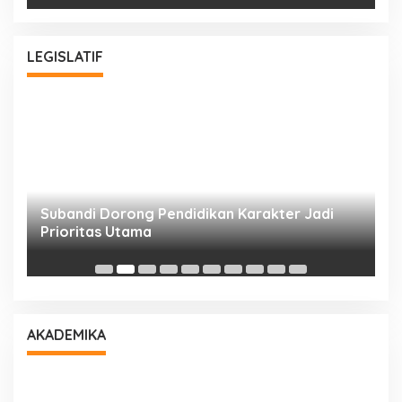
LEGISLATIF
Subandi Dorong Pendidikan Karakter Jadi
T
Prioritas Utama
D
AKADEMIKA