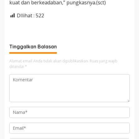
kuat dan berkeadaban,” pungkasnya.(sct)
DIlihat :
522
Tinggalkan Balasan
Alamat email Anda tidak akan dipublikasikan.
Ruas yang wajib
ditandai
*