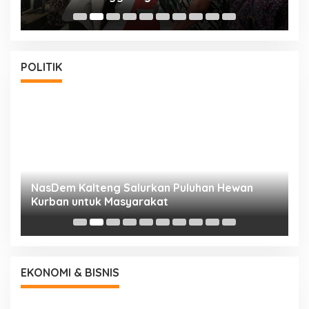
POLITIK
NasDem Kalteng Salurkan Puluhan Hewan
N
Kurban untuk Masyarakat
P
EKONOMI & BISNIS