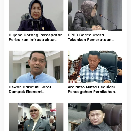
Rujana Dorong Percepatan
DPRD Barito Utara
Perbaikan Infrastruktur
Tekankan Pemerataan
Jalan di Barito Utara
Layanan Kesehatan
Dewan Barut ini Soroti
Ardianto Minta Regulasi
Dampak Ekonomi
Pencegahan Pernikahan
Pernikahan Usia Anak
Anak Diperkuat