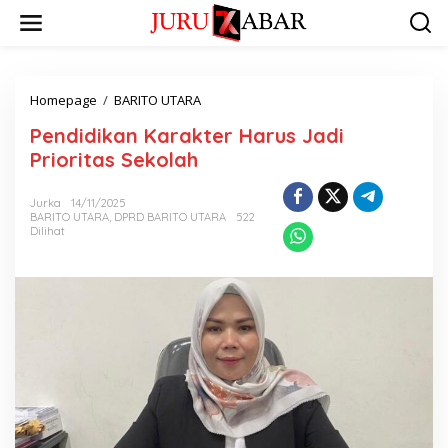
Homepage
/
BARITO UTARA
Pendidikan Karakter Harus Jadi
Prioritas Sekolah
Jurka
14/11/2025
BARITO UTARA
,
DPRD BARITO UTARA
522
Dilihat