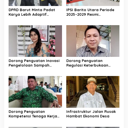
DPRD Barut Minta Padat
IPSI Barito Utara Periode
Karya Lebih Adaptif
2025–2029 Resmi
dengan Kebutuhan Ekonomi
Dikukuhkan
Warga
Dorong Penguatan Inovasi
Dorong Penguatan
Pengelolaan Sampah
Regulasi Keterbukaan
Berkelanjutan
Informasi
Dorong Penguatan
Infrastruktur Jalan Rusak
Kompetensi Tenaga Kerja
Hambat Ekonomi Desa
Lokal di Barito Utara