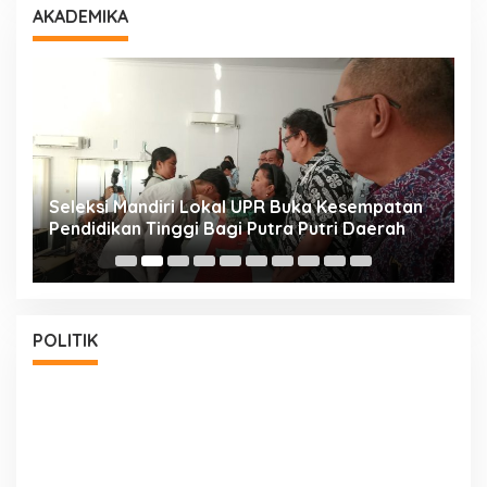
AKADEMIKA
i
Seleksi Mandiri Lokal UPR Buka Kesempatan
S
Pendidikan Tinggi Bagi Putra Putri Daerah
K
POLITIK