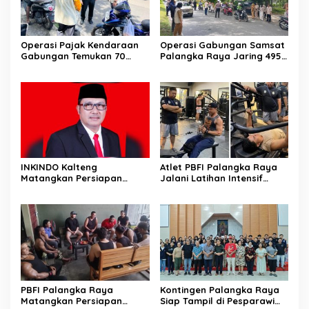
Operasi Pajak Kendaraan
Operasi Gabungan Samsat
Gabungan Temukan 70
Palangka Raya Jaring 495
Penunggak Pajak
Kendaraan Menunggak
Pajak
INKINDO Kalteng
Atlet PBFI Palangka Raya
Matangkan Persiapan
Jalani Latihan Intensif
Musprov XII
Jelang Porprov 2026
PBFI Palangka Raya
Kontingen Palangka Raya
Matangkan Persiapan
Siap Tampil di Pesparawi