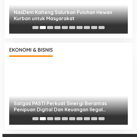
NasDem Kalteng Salurkan Puluhan Hewan
N
Kurban untuk Masyarakat
P
EKONOMI & BISNIS
h
Satgas PASTI Perkuat Sinergi Berantas
P
Penipuan Digital Dan Keuangan Ilegal
B
Nasional