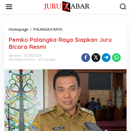
Homepage
/
PALANGKA RAYA
Pemko Palangka Raya Siapkan Juru
Bicara Resmi
Santoso
25/03/2025
PALANGKA RAYA
1227 Dilihat