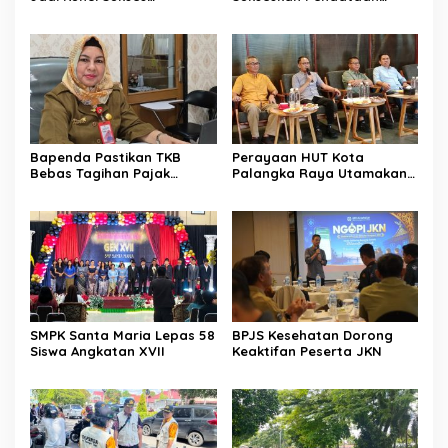
Pelaksanaan SE 2026
SE2026
Bapenda Pastikan TKB
Perayaan HUT Kota
Bebas Tagihan Pajak
Palangka Raya Utamakan
Selama Tutup Pasca
Semangat Kolaborasi
Kebakaran
SMPK Santa Maria Lepas 58
BPJS Kesehatan Dorong
Siswa Angkatan XVII
Keaktifan Peserta JKN