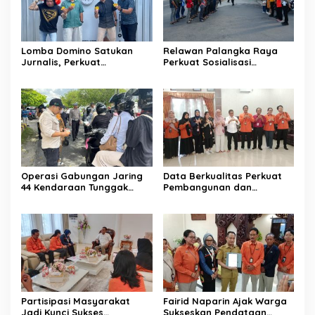
Lomba Domino Satukan
Relawan Palangka Raya
Jurnalis, Perkuat
Perkuat Sosialisasi
Kebersamaan Bersama
Pencegahan Kebakaran
Pelaku UMKM
Operasi Gabungan Jaring
Data Berkualitas Perkuat
44 Kendaraan Tunggak
Pembangunan dan
Pajak
Kesejahteraan Warga
Partisipasi Masyarakat
Fairid Naparin Ajak Warga
Jadi Kunci Sukses
Sukseskan Pendataan