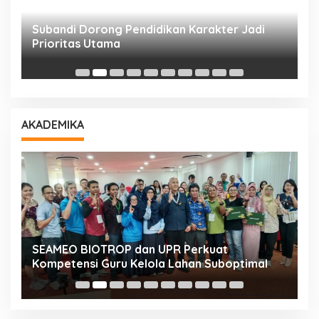
Subandi Dorong Pendidikan Karakter Jadi
T
Prioritas Utama
D
AKADEMIKA
n
SEAMEO BIOTROP dan UPR Perkuat
K
Kompetensi Guru Kelola Lahan Suboptimal
K