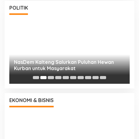
POLITIK
NasDem Kalteng Salurkan Puluhan Hewan
N
Kurban untuk Masyarakat
P
EKONOMI & BISNIS