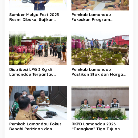
Sumber Mulya Fest 2025
Pemkab Lamandau
Resmi Dibuka, Sajikan
Fokuskan Program
Hiburan dan Budaya Lokal
Kesejahteraan Masyarakat
di 2026
Distribusi LPG 3 Kg di
Pemkab Lamandau
Lamandau Terpantau
Pastikan Stok dan Harga
Lancar
LPG Aman Jelang
Ramadhan
Pemkab Lamandau Fokus
RKPD Lamandau 2026
Benahi Perizinan dan
“Tuangkan” Tiga Tujuan
Kendalikan Inflasi
Utama Arah Pembangunan