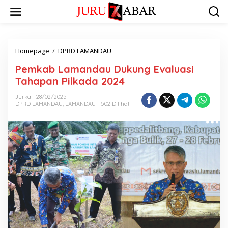
Homepage
/
DPRD LAMANDAU
Pemkab Lamandau Dukung Evaluasi
Tahapan Pilkada 2024
Jurka
28/02/2025
DPRD LAMANDAU
,
LAMANDAU
502 Dilihat