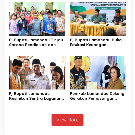
Pj Bupati Lamandau Tinjau
Pj Bupati Lamandau Buka
Sarana Pendidikan dan
Edukasi Keuangan
Kesehatan di Kecamatan
Gencarkan 2025
Lamandau
Pj Bupati Lamandau
Pemkab Lamandau Dukung
Resmikan Sentra Layanan
Gerakan Pemasangan
Universitas Terbuka Fayola
Tanda Batas Tanah
Batuah
View More