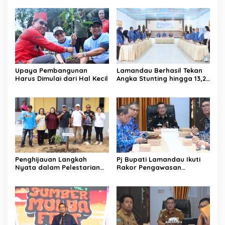
Upaya Pembangunan
Lamandau Berhasil Tekan
Harus Dimulai dari Hal Kecil
Angka Stunting hingga 13,2
Persen di 2023
Penghijauan Langkah
Pj Bupati Lamandau Ikuti
Nyata dalam Pelestarian
Rakor Pengawasan
Lingkungan
Perencanaan dan
Penganggaran Pemda