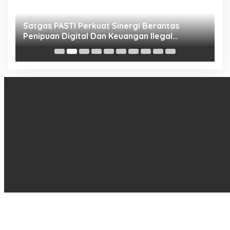
h
Satgas PASTI Perkuat Sinergi Berantas
P
Penipuan Digital Dan Keuangan Ilegal
B
Nasional