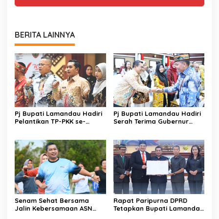
BERITA LAINNYA
Pj Bupati Lamandau Hadiri
Pj Bupati Lamandau Hadiri
Pelantikan TP-PKK se-
Serah Terima Gubernur
Kalteng
Kalteng
Senam Sehat Bersama
Rapat Paripurna DPRD
Jalin Kebersamaan ASN
Tetapkan Bupati Lamandau
dan Warga Lamandau
Terpilih