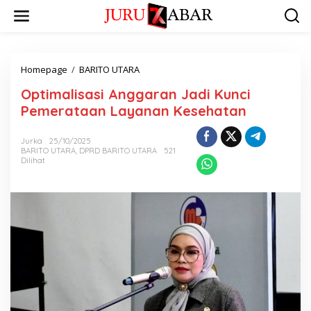
Homepage
/
BARITO UTARA
Optimalisasi Anggaran Jadi Kunci
Pemerataan Layanan Kesehatan
Jurka
25/10/2025
BARITO UTARA
,
DPRD BARITO UTARA
521
Dilihat