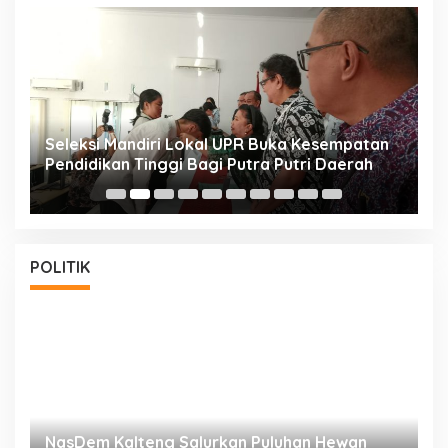
i
Seleksi Mandiri Lokal UPR Buka Kesempatan
S
Pendidikan Tinggi Bagi Putra Putri Daerah
K
POLITIK
NasDem Kalteng Salurkan Puluhan Hewan
N