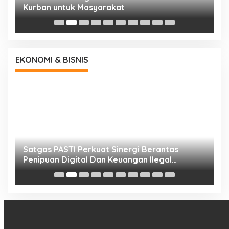
Kurban untuk Masyarakat
P
EKONOMI & BISNIS
h
Satgas PASTI Perkuat Sinergi Berantas
P
Penipuan Digital Dan Keuangan Ilegal
B
Nasional