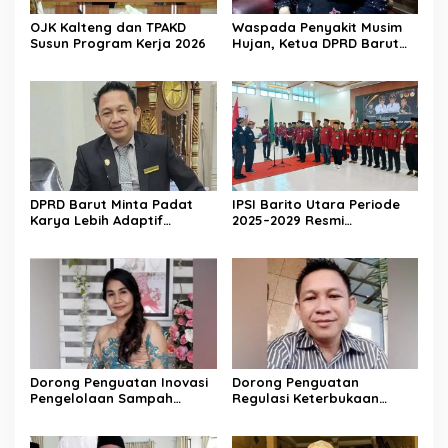
OJK Kalteng dan TPAKD
Waspada Penyakit Musim
Susun Program Kerja 2026
Hujan, Ketua DPRD Barut
Imbau Peran Aktif Warga
DPRD Barut Minta Padat
IPSI Barito Utara Periode
Karya Lebih Adaptif
2025–2029 Resmi
dengan Kebutuhan Ekonomi
Dikukuhkan
Warga
Dorong Penguatan Inovasi
Dorong Penguatan
Pengelolaan Sampah
Regulasi Keterbukaan
Berkelanjutan
Informasi