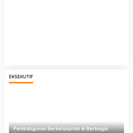
EKSEKUTIF
a
Pembangunan Berkelanjutan di Berbagai
P